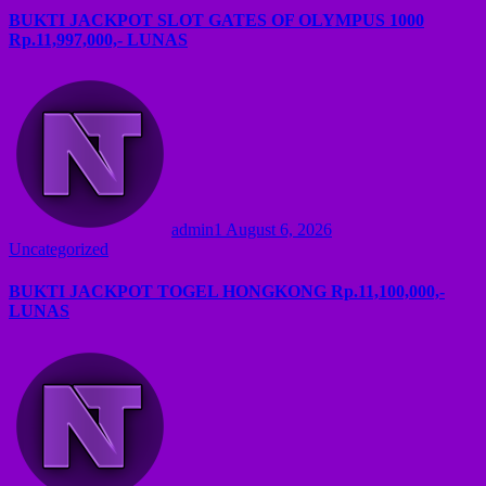
BUKTI JACKPOT SLOT GATES OF OLYMPUS 1000
Rp.11,997,000,- LUNAS
admin1
August 6, 2026
Uncategorized
BUKTI JACKPOT TOGEL HONGKONG Rp.11,100,000,-
LUNAS