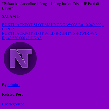
“Bukan bandar online kaleng – kaleng bosku. Disini JP Pasti di
Bayar”
SALAM JP
Post
BUKTI JACKPOT SLOT MAHYONG WAYS Rp 10.040.000,-
LUNAS
navigation
BUKTI JACKPOT SLOT WILD BOUNTY SHOWDOWN
Rp.43.650.000,- LUNAS
By
admin1
Related Post
Uncategorized