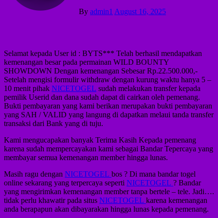
By
admin1
August 16, 2025
Selamat kepada User id : BYTS*** Telah berhasil mendapatkan
kemenangan besar pada permainan WILD BOUNTY
SHOWDOWN Dengan kemenangan Sebesar Rp.22.500.000,-
Setelah mengisi formulir withdraw dengan kurung waktu hanya 5 –
10 menit pihak
NICETOGEL
sudah melakukan transfer kepada
pemilik Userid dan dana sudah dapat di cairkan oleh pemenang.
Bukti pembayaran yang kami berikan merupakan bukti pembayaran
yang SAH / VALID yang langung di dapatkan melaui tanda transfer
transaksi dari Bank yang di tuju.
Kami mengucapakan banyak Terima Kasih Kepada pemenang
karena sudah mempercayakan kami sebagai Bandar Tepercaya yang
membayar semua kemenangan member hingga lunas.
Masih ragu dengan
NICETOGEL
bos ? Di mana bandar togel
online sekarang yang terpercaya seperti
NICETOGEL
? Bandar
yang mengirimkan kemenangan member tanpa bertele – tele. Jadi….
tidak perlu khawatir pada situs
NICETOGEL
karena kemenangan
anda berapapun akan dibayarakan hingga lunas kepada pemenang.