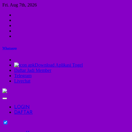
Skip
Fri. Aug 7th, 2026
to
content
Whatsapp
Download Aplikasi Togel
Daftar Jadi Member
Telegram
Livechat
LOGIN
DAFTAR