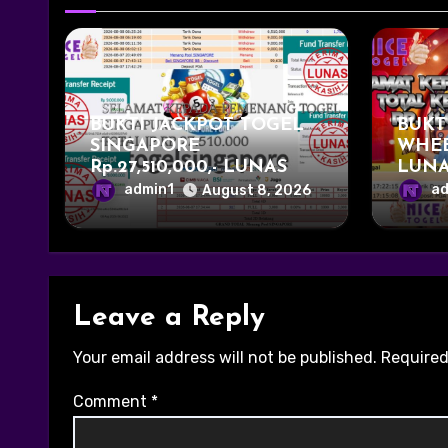
BUKTI JACKPOT TOGEL
BUKT
SINGAPORE
WHEEL
Rp.27,510,000,- LUNAS
LUN
admin1
ad
August 8, 2026
Leave a Reply
Your email address will not be published.
Required
Comment
*