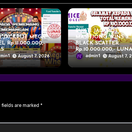
BUKTI JACKPOT SLO
I JACKPOT MEGA
MASHJONG WINS 3
 Rp.11.000.000,-
BLACK SCATTER
AS
Rp.10.000.000,- LUN
min1
admin1
August 7, 2026
August 7, 
 fields are marked
*