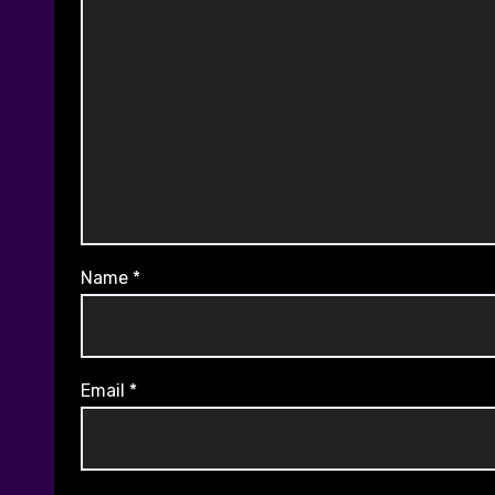
Name
*
Email
*