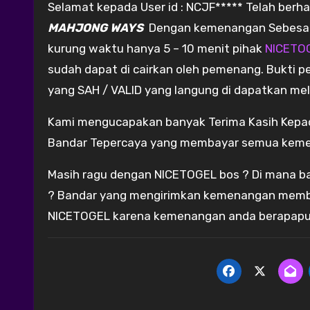
Selamat kepada User id : NCJF***** Telah be
MAHJONG WAYS
Dengan kemenangan Sebesa
kurung waktu hanya 5 – 10 menit pihak
NICETO
sudah dapat di cairkan oleh pemenang. Bukti
yang SAH / VALID yang langung di dapatkan mela
Kami mengucapakan banyak Terima Kasih Kep
Bandar Tepercaya yang membayar semua keme
Masih ragu dengan NICETOGEL bos ? Di mana ba
? Bandar yang mengirimkan kemenangan member t
NICETOGEL karena kemenangan anda berapapun