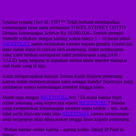
Selamat kepada User id : FDT** Telah berhasil mendapatkan
kemenangan besar pada permainan TOGEL SYDNEY LOTTO
Dengan kemenangan Sebesar Rp.10.000.000,- Setelah mengisi
formulir withdraw dengan kurung waktu hanya 5 – 10 menit pihak
NICETOGEL
sudah melakukan transfer kepada pemilik Userid dan
dana sudah dapat di cairkan oleh pemenang. Bukti pembayaran
yang kami berikan merupakan bukti pembayaran yang SAH /
VALID yang langung di dapatkan melaui tanda transfer transaksi
dari Bank yang di tuju.
Kami mengucapakan banyak Terima Kasih Kepada pemenang
karena sudah mempercayakan kami sebagai Bandar Tepercaya yang
membayar semua kemenangan member hingga lunas.
Masih ragu dengan
NICETOGEL
bos ? Di mana bandar togel
online sekarang yang terpercaya seperti
NICETOGEL
? Bandar
yang mengirimkan kemenangan member tanpa bertele – tele. Jadi….
tidak perlu khawatir pada situs
NICETOGEL
karena kemenangan
anda berapapun akan dibayarakan hingga lunas kepada pemenang.
“Bukan bandar online kaleng – kaleng bosku. Disini JP Pasti di
Bayar”