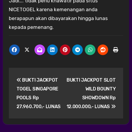
Jadi…. tidak perlu khawatir pada situs
NICETOGEL karena kemenangan anda
berapapun akan dibayarakan hingga lunas
kepada pemenang.
Post
BUKTI JACKPOT
BUKTI JACKPOT SLOT
navigation
TOGEL SINGAPORE
WILD BOUNTY
POOLS Rp
SHOWDOWN Rp
27.960.700,- LUNAS
12.000.000,- LUNAS