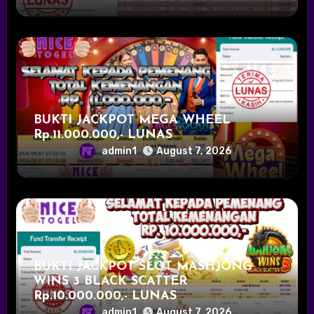
BUKTI JACKPOT MEGA WHEEL
Rp.11.000.000,- LUNAS
admin1
August 7, 2026
BUKTI JACKPOT SLOT MASHJONG
WINS 3 BLACK SCATTER
Rp.10.000.000,- LUNAS
admin1
August 7, 2026