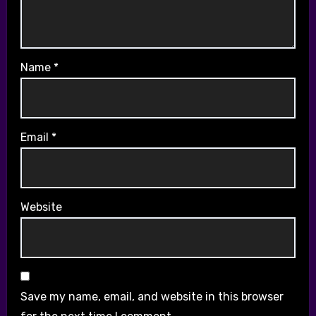
Name
*
Email
*
Website
Save my name, email, and website in this browser