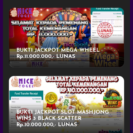
BUKTI JACKPOT MEGA WHEEL
Rp.11.000.000,- LUNAS
BUKTI JACKPOT SLOT MASHJONG
WINS 3 BLACK SCATTER
Rp.10.000.000,- LUNAS