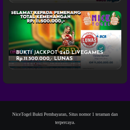
BUKTI JACKPOT 24D LIVEGAMES
Rp.11.500.000,- LUNAS
NiceTogel Bukti Pembayaran, Situs nomor 1 teraman dan
terpercaya.