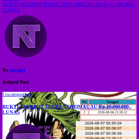
navigation
BUKTI JACKPOT TOGEL TOTO MACAU 4D Rp 11.185.000,-
LUNAS
By
admin1
Related Post
Uncategorized
BUKTI JACKPOT TOGEL TOTOMACAU Rp.10,000,000,-
LUNAS