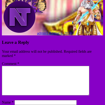
admin1
August 6, 2026
Leave a Reply
Your email address will not be published.
Required fields are
marked
*
Comment
*
Name
*