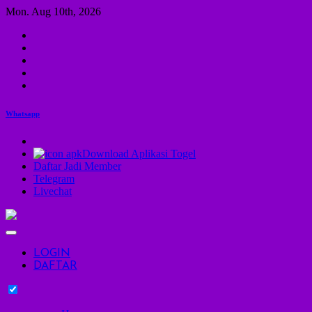
Skip
Mon. Aug 10th, 2026
to
content
Whatsapp
Download Aplikasi Togel
Daftar Jadi Member
Telegram
Livechat
LOGIN
DAFTAR