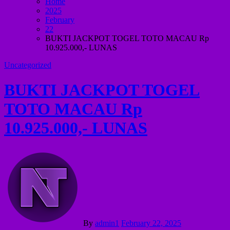
Home
2025
February
22
BUKTI JACKPOT TOGEL TOTO MACAU Rp
10.925.000,- LUNAS
Uncategorized
BUKTI JACKPOT TOGEL
TOTO MACAU Rp
10.925.000,- LUNAS
By
admin1
February 22, 2025