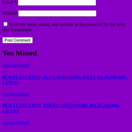
Email
*
Website
Save my name, email, and website in this browser for the next
time I comment.
You Missed
Uncategorized
BUKTI JACKPOT SLOT MAHJONG WAYS Rp.20,000,000,-
LUNAS
Uncategorized
BUKTI JACKPOT TOGEL SINGAPORE Rp.27,510,000,-
LUNAS
Uncategorized