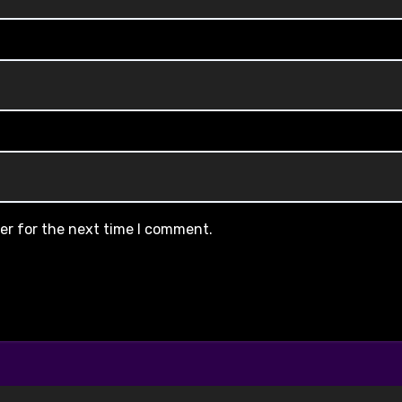
er for the next time I comment.