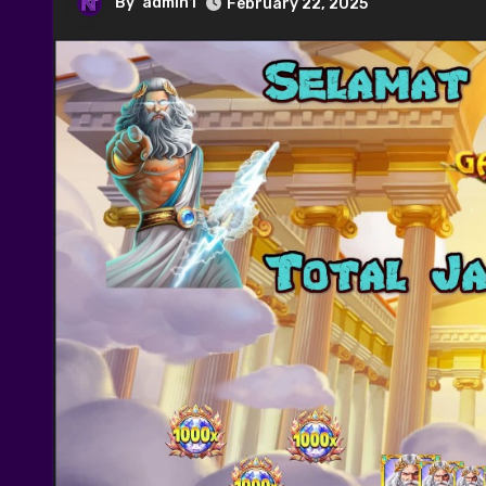
By
admin1
February 22, 2025