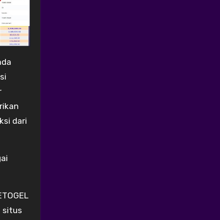
ada
si
r
rikan
si dari
ai
CETOGEL
 situs