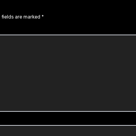
 fields are marked
*