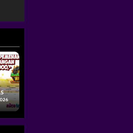
T
AS
2026