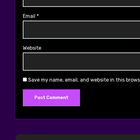
Email
*
Website
Save my name, email, and website in this brows