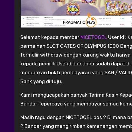
Selamat kepada member
NICETOGEL
User id :
permainan SLOT GATES OF OLYMPUS 1000 Denga
formulir withdraw dengan kurung waktu hanya 
kepada pemilik Userid dan dana sudah dapat di
merupakan bukti pembayaran yang SAH / VALID y
Bank yang di tuju.
Kami mengucapakan banyak Terima Kasih Kep
Bandar Tepercaya yang membayar semua keme
Masih ragu dengan NICETOGEL bos ? Di mana ba
? Bandar yang mengirimkan kemenangan member t