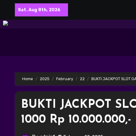
Skip
Sat. Aug 8th, 2026
to
content
Home
2025
February
22
BUKTI JACKPOT SLOT GA
BUKTI JACKPOT SL
1000 Rp 10.000.000,