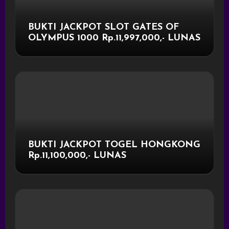
BUKTI JACKPOT SLOT GATES OF
OLYMPUS 1000 Rp.11,997,000,- LUNAS
BUKTI JACKPOT TOGEL HONGKONG
Rp.11,100,000,- LUNAS