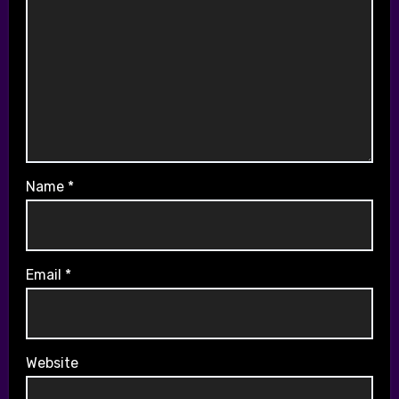
Name
*
Email
*
Website