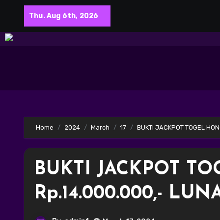
Skip
Thu. Aug 6th, 2026
to
content
Home
2024
March
17
BUKTI JACKPOT TOGEL HONG
BUKTI JACKPOT T
Rp.14.000.000,- LUN