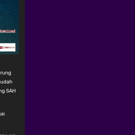
urung
sudah
ang SAH
ai