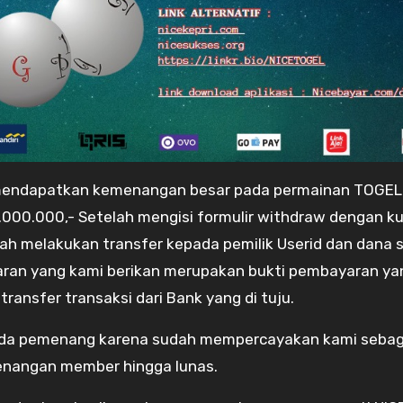
00.000,- Setelah mengisi formulir withdraw dengan k
ah melakukan transfer kepada pemilik Userid dan dana 
yaran yang kami berikan merupakan bukti pembayaran y
ransfer transaksi dari Bank yang di tuju.
ada pemenang karena sudah mempercayakan kami sebag
nangan member hingga lunas.