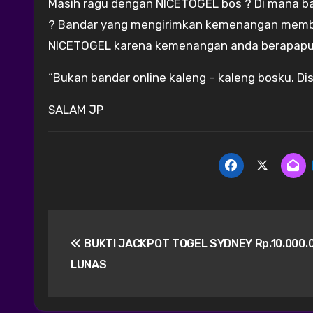
Masih ragu dengan NICETOGEL bos ? Di mana ba
? Bandar yang mengirimkan kemenangan member t
NICETOGEL karena kemenangan anda berapapun
“Bukan bandar online kaleng – kaleng bosku. Disi
SALAM JP
Post
BUKTI JACKPOT TOGEL SYDNEY Rp.10.000.0
navigation
LUNAS