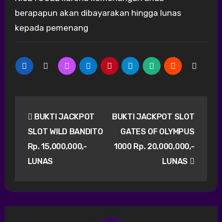
berapapun akan dibayarakan hingga lunas
kepada pemenang
Post
BUKTI JACKPOT
BUKTI JACKPOT SLOT
navigation
SLOT WILD BANDITO
GATES OF OLYMPUS
Rp. 15,000,000,-
1000 Rp. 20,000,000,-
LUNAS
LUNAS