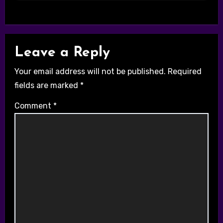
Leave a Reply
Your email address will not be published.
Required
fields are marked
*
Comment
*