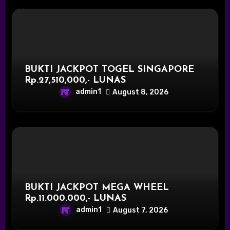
BUKTI JACKPOT TOGEL SINGAPORE
Rp.27,510,000,- LUNAS
admin1
August 8, 2026
BUKTI JACKPOT MEGA WHEEL
Rp.11.000.000,- LUNAS
admin1
August 7, 2026