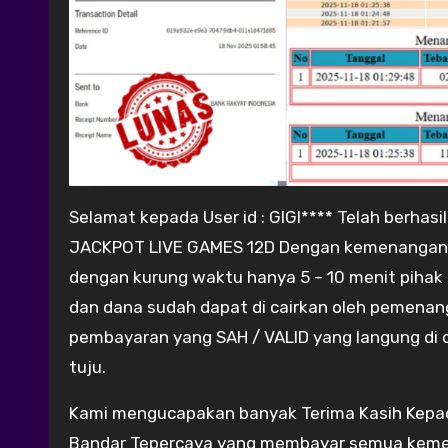
Selamat kepada User id : GIGI**** Telah berhasil mendapatkan kemenangan besar pada permainan
JACKPOT LIVE GAMES 12D Dengan kemenangan Se
dengan kurung waktu hanya 5 – 10 menit pihak
dan dana sudah dapat di cairkan oleh pemenan
pembayaran yang SAH / VALID yang langung di d
tuju.
Kami mengucapakan banyak Terima Kasih Kep
Bandar Tepercaya yang membayar semua keme