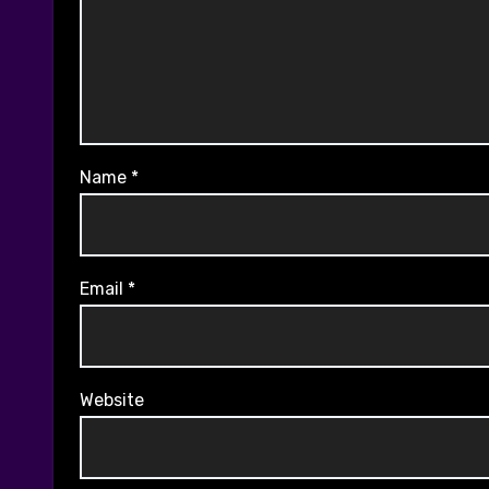
Name
*
Email
*
Website