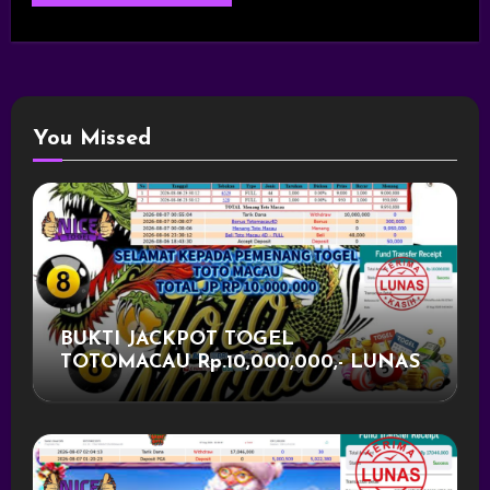
You Missed
BUKTI JACKPOT TOGEL
TOTOMACAU Rp.10,000,000,- LUNAS