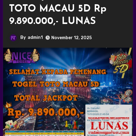
TOTO MACAU 5D Rp
9.890.000,- LUNAS
By
admin1
November 12, 2025