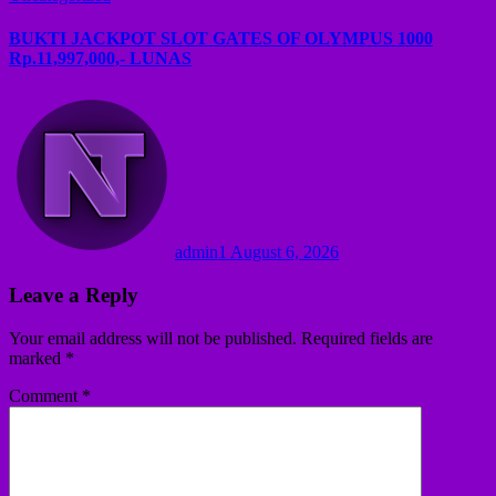
BUKTI JACKPOT SLOT GATES OF OLYMPUS 1000
Rp.11,997,000,- LUNAS
admin1
August 6, 2026
Leave a Reply
Your email address will not be published.
Required fields are
marked
*
Comment
*