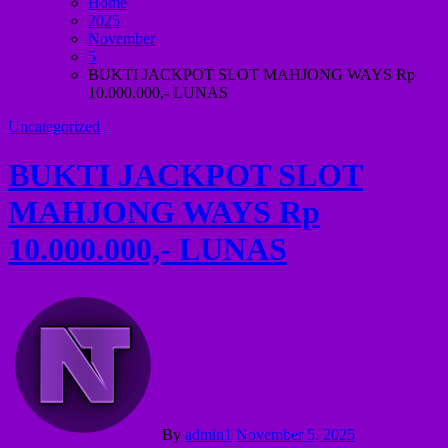
Home
2025
November
5
BUKTI JACKPOT SLOT MAHJONG WAYS Rp
10.000.000,- LUNAS
Uncategorized
BUKTI JACKPOT SLOT
MAHJONG WAYS Rp
10.000.000,- LUNAS
By
admin1
November 5, 2025