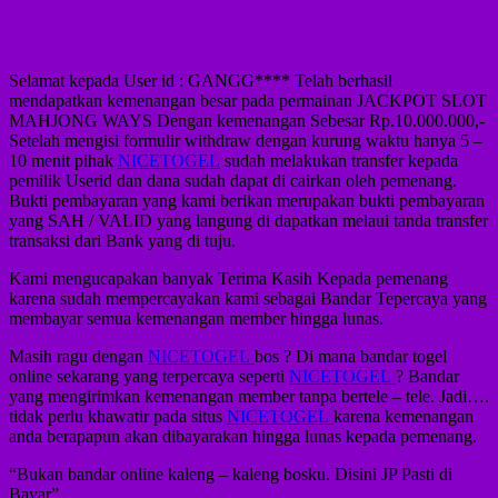
Selamat kepada User id : GANGG**** Telah berhasil
mendapatkan kemenangan besar pada permainan JACKPOT SLOT
MAHJONG WAYS Dengan kemenangan Sebesar Rp.10.000.000,-
Setelah mengisi formulir withdraw dengan kurung waktu hanya 5 –
10 menit pihak
NICETOGEL
sudah melakukan transfer kepada
pemilik Userid dan dana sudah dapat di cairkan oleh pemenang.
Bukti pembayaran yang kami berikan merupakan bukti pembayaran
yang SAH / VALID yang langung di dapatkan melaui tanda transfer
transaksi dari Bank yang di tuju.
Kami mengucapakan banyak Terima Kasih Kepada pemenang
karena sudah mempercayakan kami sebagai Bandar Tepercaya yang
membayar semua kemenangan member hingga lunas.
Masih ragu dengan
NICETOGEL
bos ? Di mana bandar togel
online sekarang yang terpercaya seperti
NICETOGEL
? Bandar
yang mengirimkan kemenangan member tanpa bertele – tele. Jadi….
tidak perlu khawatir pada situs
NICETOGEL
karena kemenangan
anda berapapun akan dibayarakan hingga lunas kepada pemenang.
“Bukan bandar online kaleng – kaleng bosku. Disini JP Pasti di
Bayar”