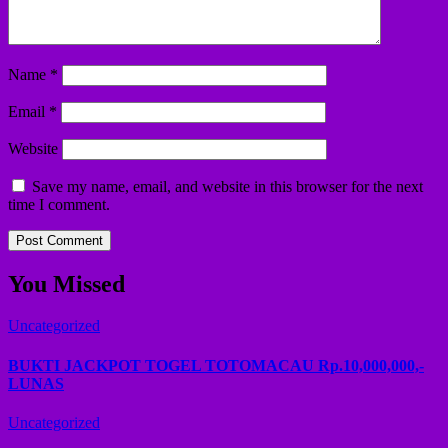
Name
*
Email
*
Website
Save my name, email, and website in this browser for the next
time I comment.
You Missed
Uncategorized
BUKTI JACKPOT TOGEL TOTOMACAU Rp.10,000,000,-
LUNAS
Uncategorized