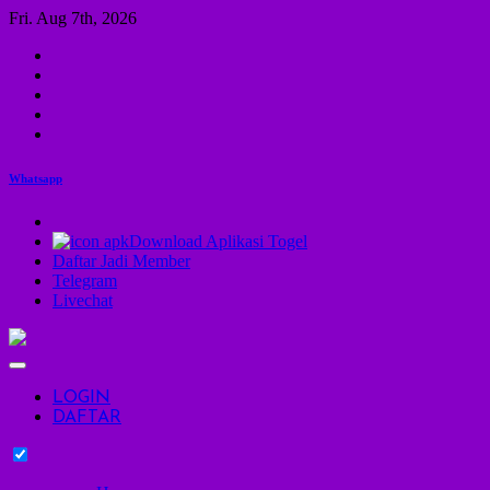
Skip
Fri. Aug 7th, 2026
to
content
Whatsapp
Download Aplikasi Togel
Daftar Jadi Member
Telegram
Livechat
LOGIN
DAFTAR