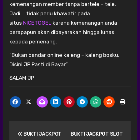
kemenangan member tanpa bertele – tele.
Jadi…. tidak perlu khawatir pada
situs
NICETOGEL
karena kemenangan anda
berapapun akan dibayarakan hingga lunas
kepada pemenang.
“Bukan bandar online kaleng – kaleng bosku.
Disini JP Pasti di Bayar”
SALAM JP
Post
BUKTI JACKPOT
BUKTI JACKPOT SLOT
navigation