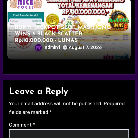
BUKTI JACKPOT SLOT MASHJONG
WINS 3 BLACK SCATTER
Rp.10.000.000,- LUNAS
admin1
August 7, 2026
Leave a Reply
Your email address will not be published.
Required
fields are marked
*
Comment
*