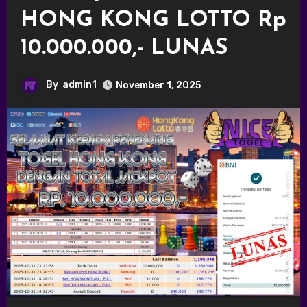
HONG KONG LOTTO Rp
10.000.000,- LUNAS
By
admin1
November 1, 2025