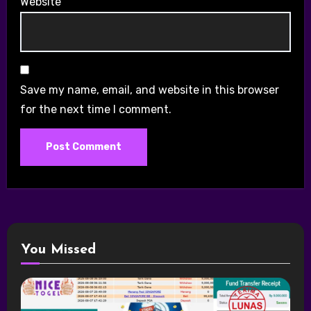
Website
Save my name, email, and website in this browser
for the next time I comment.
You Missed