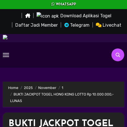
Skip
WHATSAPP
to
Download Aplikasi Togel
content
Daftar Jadi Member
Telegram
Livechat
Home
2025
November
1
BUKTI JACKPOT TOGEL HONG KONG LOTTO Rp 10.000.000,-
LUNAS
BUKTI JACKPOT TOGEL