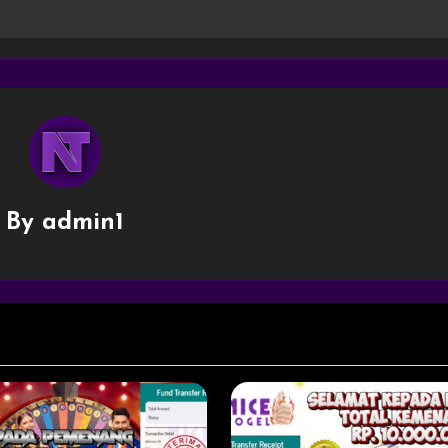
By
admin1