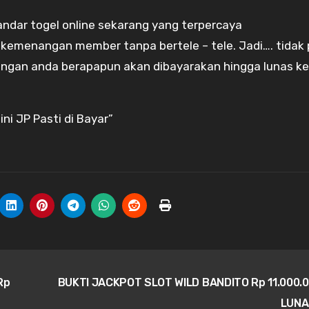
andar togel online sekarang yang terpercaya
kemenangan member tanpa bertele – tele. Jadi…. tidak 
ngan anda berapapun akan dibayarakan hingga lunas k
ni JP Pasti di Bayar”
Rp
BUKTI JACKPOT SLOT WILD BANDITO Rp 11.000.0
LUN