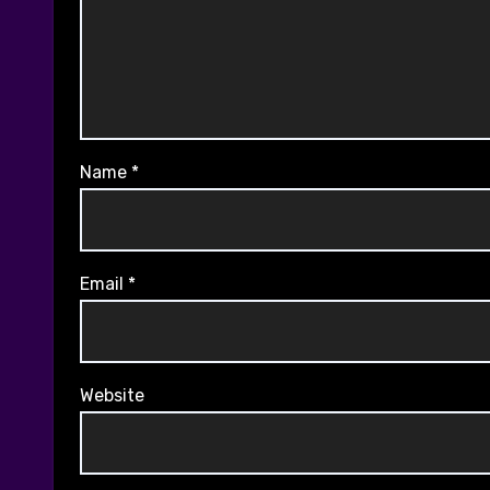
Name
*
Email
*
Website