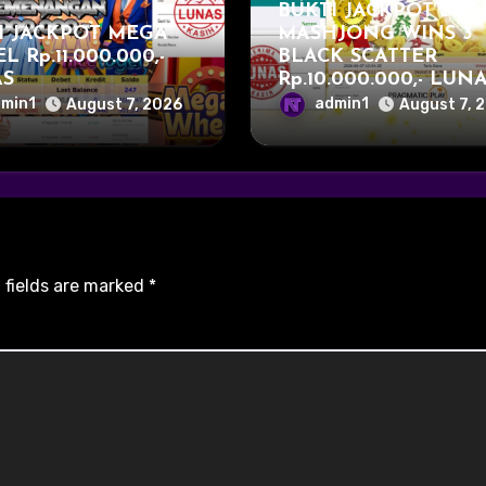
BUKTI JACKPOT SLO
I JACKPOT MEGA
MASHJONG WINS 3
 Rp.11.000.000,-
BLACK SCATTER
AS
Rp.10.000.000,- LUN
min1
admin1
August 7, 2026
August 7, 
 fields are marked
*