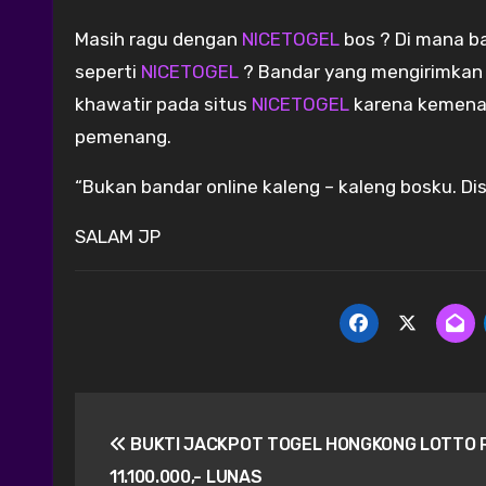
Masih ragu dengan
NICETOGEL
bos ? Di mana b
seperti
NICETOGEL
? Bandar yang mengirimkan 
khawatir pada situs
NICETOGEL
karena kemena
pemenang.
“Bukan bandar online kaleng – kaleng bosku. Disi
SALAM JP
Post
BUKTI JACKPOT TOGEL HONGKONG LOTTO 
navigation
11.100.000,- LUNAS