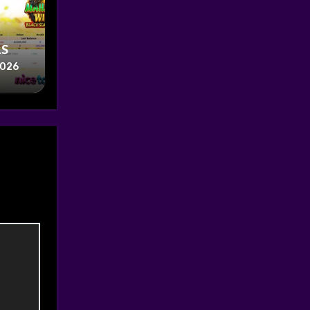
T
AS
2026