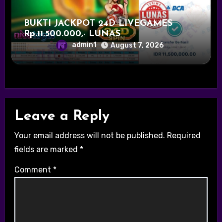
BUKTI JACKPOT 24D LIVEGAMES
Rp.11.500.000,- LUNAS
admin1
August 7, 2026
Leave a Reply
Your email address will not be published.
Required
fields are marked
*
Comment
*