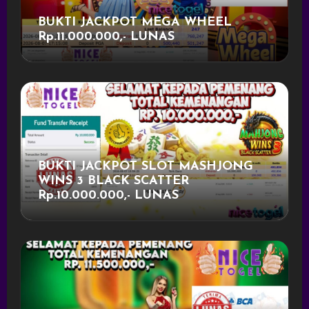
BUKTI JACKPOT MEGA WHEEL
Rp.11.000.000,- LUNAS
BUKTI JACKPOT SLOT MASHJONG
WINS 3 BLACK SCATTER
Rp.10.000.000,- LUNAS