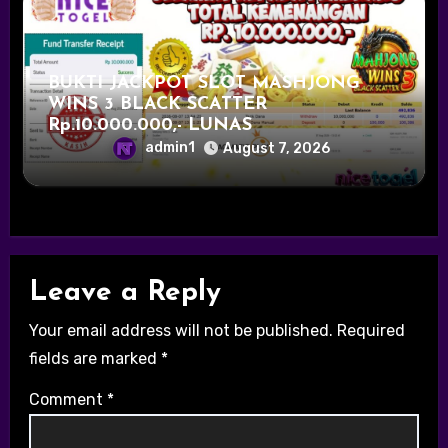
BUKTI JACKPOT SLOT MASHJONG
WINS 3 BLACK SCATTER
Rp.10.000.000,- LUNAS
admin1
August 7, 2026
Leave a Reply
Your email address will not be published.
Required
fields are marked
*
Comment
*