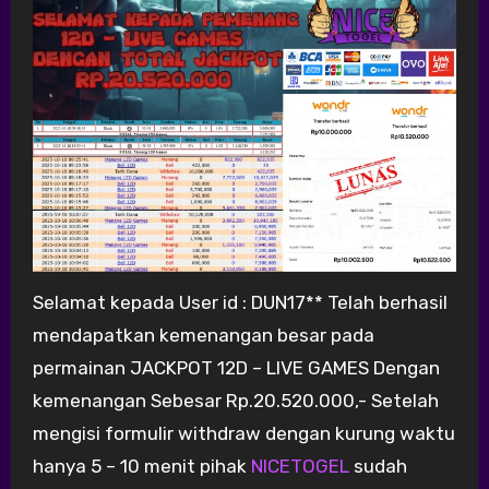
Selamat kepada User id : DUN17** Telah berhasil
mendapatkan kemenangan besar pada
permainan JACKPOT 12D – LIVE GAMES Dengan
kemenangan Sebesar Rp.20.520.000,- Setelah
mengisi formulir withdraw dengan kurung waktu
hanya 5 – 10 menit pihak
NICETOGEL
sudah