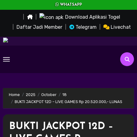
Skip
WHATSAPP
to
Download Aplikasi Togel
content
Daftar Jadi Member
Telegram
Livechat
Home
2025
October
18
BUKTI JACKPOT 12D – LIVE GAMES Rp 20.520.000,- LUNAS
BUKTI JACKPOT 12D –