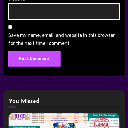
Save my name, email, and website in this browser
for the next time I comment.
You Missed