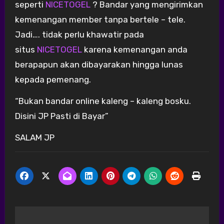
seperti
NICETOGEL
? Bandar yang mengirimkan
kemenangan member tanpa bertele – tele.
Jadi…. tidak perlu khawatir pada
situs
NICETOGEL
karena kemenangan anda
berapapun akan dibayarakan hingga lunas
kepada pemenang.
“Bukan bandar online kaleng – kaleng bosku.
Disini JP Pasti di Bayar”
SALAM JP
Post