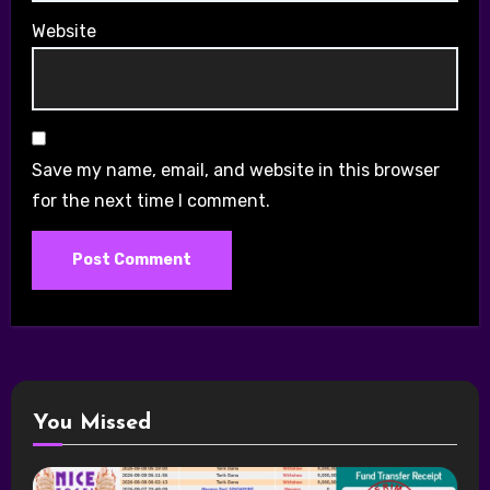
Website
Save my name, email, and website in this browser
for the next time I comment.
You Missed