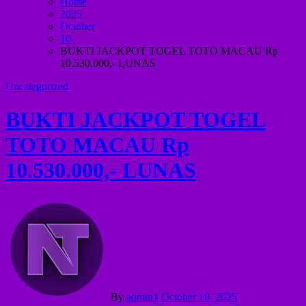
Home
2025
October
10
BUKTI JACKPOT TOGEL TOTO MACAU Rp
10.530.000,- LUNAS
Uncategorized
BUKTI JACKPOT TOGEL
TOTO MACAU Rp
10.530.000,- LUNAS
By
admin1
October 10, 2025