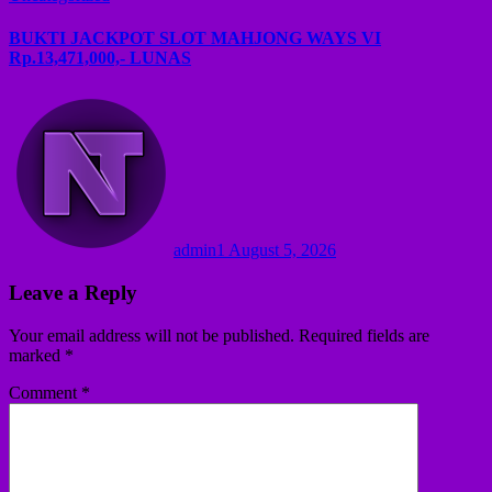
BUKTI JACKPOT SLOT MAHJONG WAYS VI
Rp.13,471,000,- LUNAS
admin1
August 5, 2026
Leave a Reply
Your email address will not be published.
Required fields are
marked
*
Comment
*