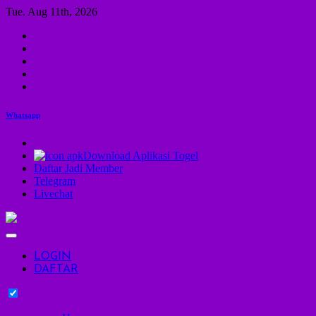
Skip
Tue. Aug 11th, 2026
to
content
Whatsapp
Download Aplikasi Togel
Daftar Jadi Member
Telegram
Livechat
LOGIN
DAFTAR