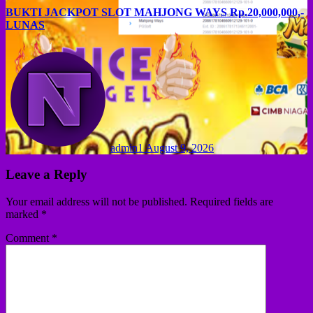
BUKTI JACKPOT SLOT MAHJONG WAYS Rp.20,000,000,-
LUNAS
admin1
August 9, 2026
Leave a Reply
Your email address will not be published.
Required fields are
marked
*
Comment
*