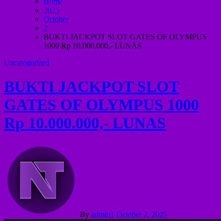
Home
2025
October
2
BUKTI JACKPOT SLOT GATES OF OLYMPUS
1000 Rp 10.000.000,- LUNAS
Uncategorized
BUKTI JACKPOT SLOT
GATES OF OLYMPUS 1000
Rp 10.000.000,- LUNAS
By
admin1
October 2, 2025