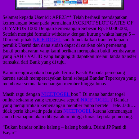
Selamat kepada User id : APE23** Telah berhasil mendapatkan
kemenangan besar pada permainan JACKPOT SLOT GATES OF
OLYMPUS 1000 Dengan kemenangan Sebesar Rp.10.000.000,-
Setelah mengisi formulir withdraw dengan kurung waktu hanya 5 –
10 menit pihak
NICETOGEL
sudah melakukan transfer kepada
pemilik Userid dan dana sudah dapat di cairkan oleh pemenang.
Bukti pembayaran yang kami berikan merupakan bukti pembayaran
yang SAH / VALID yang langung di dapatkan melaui tanda transfer
transaksi dari Bank yang di tuju.
Kami mengucapakan banyak Terima Kasih Kepada pemenang
karena sudah mempercayakan kami sebagai Bandar Tepercaya yang
membayar semua kemenangan member hingga lunas.
Masih ragu dengan
NICETOGEL
bos ? Di mana bandar togel
online sekarang yang terpercaya seperti
NICETOGEL
? Bandar
yang mengirimkan kemenangan member tanpa bertele – tele. Jadi….
tidak perlu khawatir pada situs
NICETOGEL
karena kemenangan
anda berapapun akan dibayarakan hingga lunas kepada pemenang.
“Bukan bandar online kaleng – kaleng bosku. Disini JP Pasti di
Bayar”