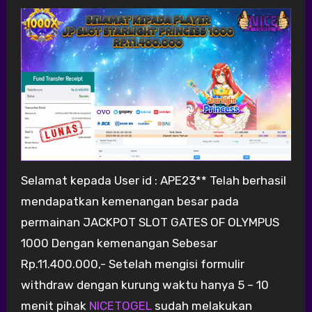
Selamat kepada User id : APE23** Telah berhasil
mendapatkan kemenangan besar pada
permainan JACKPOT SLOT GATES OF OLYMPUS
1000 Dengan kemenangan Sebesar
Rp.11.400.000,- Setelah mengisi formulir
withdraw dengan kurung waktu hanya 5 – 10
menit pihak
NICETOGEL
sudah melakukan