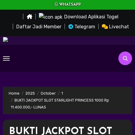
Skip
WHATSAPP
to
Download Aplikasi Togel
content
Daftar Jadi Member
Telegram
Livechat
Home
2025
October
1
BUKTI JACKPOT SLOT STARLIGHT PRINCESS 1000 Rp
11.400.000,- LUNAS
BUKTI JACKPOT SLOT