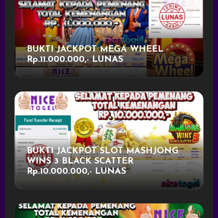
BUKTI JACKPOT MEGA WHEEL
Rp.11.000.000,- LUNAS
BUKTI JACKPOT SLOT MASHJONG
WINS 3 BLACK SCATTER
Rp.10.000.000,- LUNAS