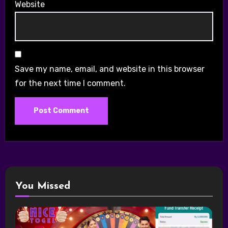
Website
Save my name, email, and website in this browser
for the next time I comment.
You Missed