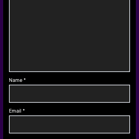
Name
*
Email
*