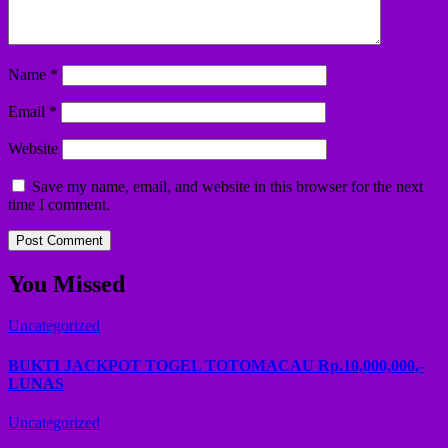
Name
*
Email
*
Website
Save my name, email, and website in this browser for the next
time I comment.
You Missed
Uncategorized
BUKTI JACKPOT TOGEL TOTOMACAU Rp.10,000,000,-
LUNAS
Uncategorized