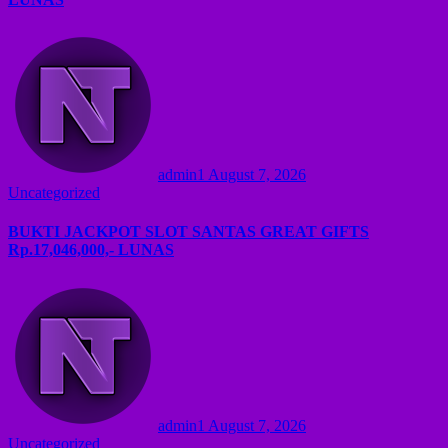
admin1
August 7, 2026
Uncategorized
BUKTI JACKPOT SLOT SANTAS GREAT GIFTS
Rp.17,046,000,- LUNAS
admin1
August 7, 2026
Uncategorized