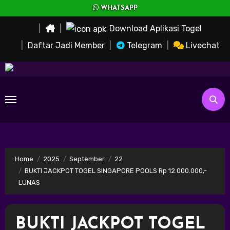
Skip
WHATSAPP
to
Download Aplikasi Togel
content
Daftar Jadi Member
Telegram
Livechat
Home
2025
September
22
BUKTI JACKPOT TOGEL SINGAPORE POOLS Rp 12.000.000,-
LUNAS
BUKTI JACKPOT TOGEL