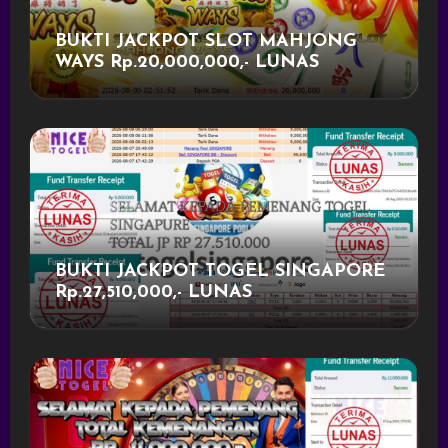
BUKTI JACKPOT SLOT MAHJONG
WAYS Rp.20,000,000,- LUNAS
BUKTI JACKPOT TOGEL SINGAPORE
Rp.27,510,000,- LUNAS