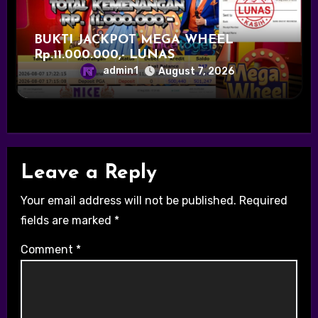
BUKTI JACKPOT MEGA WHEEL
Rp.11.000.000,- LUNAS
admin1
August 7, 2026
Leave a Reply
Your email address will not be published.
Required
fields are marked
*
Comment
*