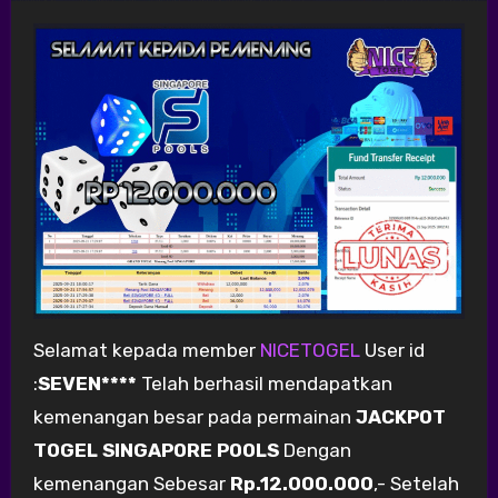
Selamat kepada member
NICETOGEL
User id
:
SEVEN****
Telah berhasil mendapatkan
kemenangan besar pada permainan
JACKPOT
TOGEL SINGAPORE POOLS
Dengan
kemenangan Sebesar
Rp.12.000.000
,- Setelah