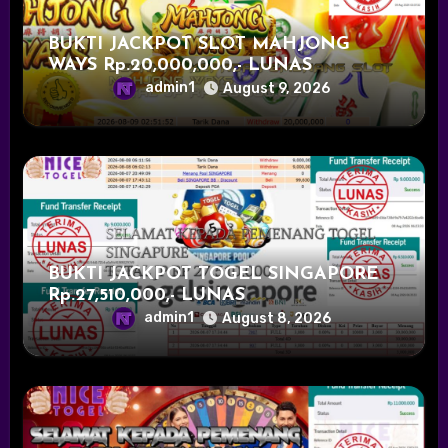
BUKTI JACKPOT SLOT MAHJONG
WAYS Rp.20,000,000,- LUNAS
admin1
August 9, 2026
BUKTI JACKPOT TOGEL SINGAPORE
Rp.27,510,000,- LUNAS
admin1
August 8, 2026