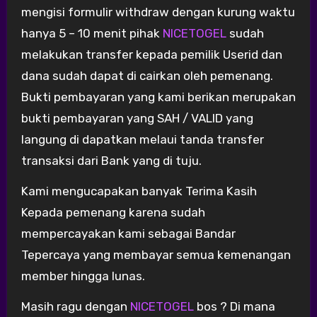
mengisi formulir withdraw dengan kurung waktu
hanya 5 – 10 menit pihak
NICETOGEL
sudah
melakukan transfer kepada pemilik Userid dan
dana sudah dapat di cairkan oleh pemenang.
Bukti pembayaran yang kami berikan merupakan
bukti pembayaran yang SAH / VALID yang
langung di dapatkan melaui tanda transfer
transaksi dari Bank yang di tuju.
Kami mengucapakan banyak Terima Kasih
Kepada pemenang karena sudah
mempercayakan kami sebagai Bandar
Tepercaya yang membayar semua kemenangan
member hingga lunas.
Masih ragu dengan
NICETOGEL
bos ? Di mana