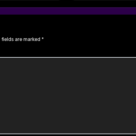
 fields are marked
*