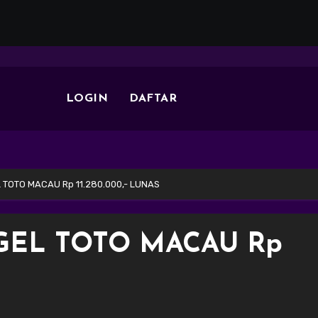
LOGIN
DAFTAR
 TOTO MACAU Rp 11.280.000,- LUNAS
GEL TOTO MACAU Rp