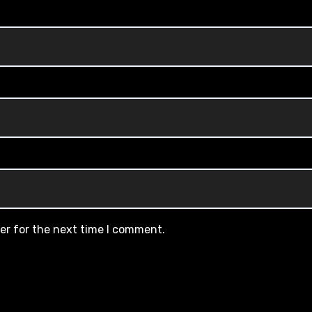
er for the next time I comment.