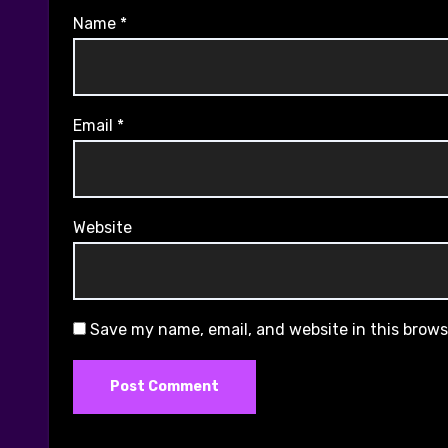
Name
*
Email
*
Website
Save my name, email, and website in this brows