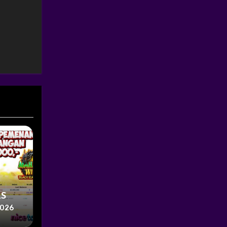
T
AS
2026