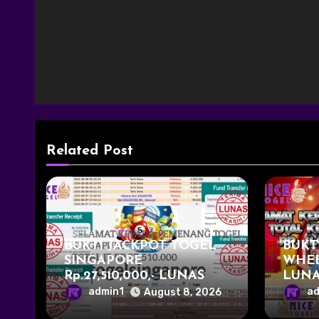
Related Post
BUKTI JACKPOT TOGEL
BUKT
SINGAPORE
WHEEL
Rp.27,510,000,- LUNAS
LUN
admin1
ad
August 8, 2026