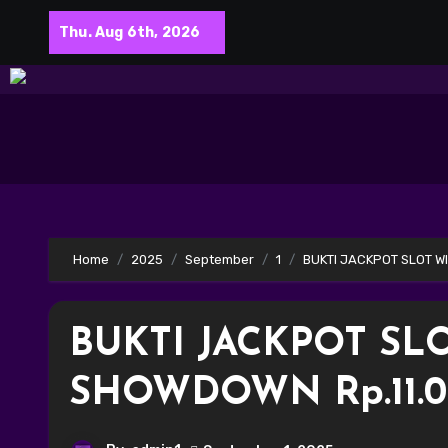
Skip
Thu. Aug 6th, 2026
to
content
Home
2025
September
1
BUKTI JACKPOT SLOT W
BUKTI JACKPOT SL
SHOWDOWN Rp.11.02