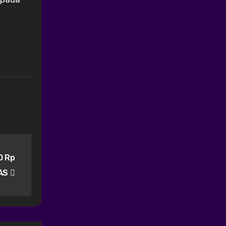
0 Rp
NAS