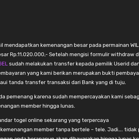
Rp.11.020.000,- Setelah mengisi formulir withdraw 
GEL
sudah melakukan transfer kepada pemilik Userid da
 pembayaran yang kami berikan merupakan bukti pembay
ui tanda transfer transaksi dari Bank yang di tuju.
ada pemenang karena sudah mempercayakan kami sebag
nangan member hingga lunas.
andar togel online sekarang yang terpercaya
kemenangan member tanpa bertele – tele. Jadi…. tidak 
ngan anda berapapun akan dibayarakan hingga lunas k