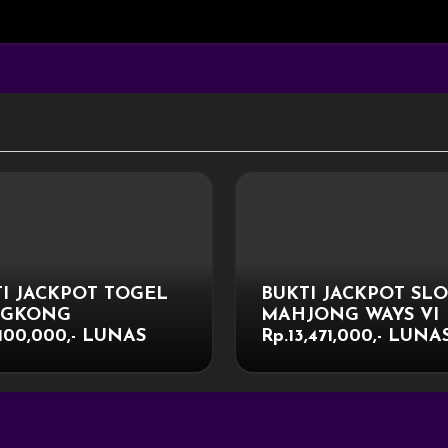
I JACKPOT TOGEL
BUKTI JACKPOT SLO
GKONG
MAHJONG WAYS VI
,100,000,- LUNAS
Rp.13,471,000,- LUNA