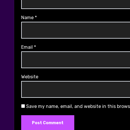
Name
*
Email
*
Website
Save my name, email, and website in this brows