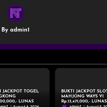
By
admin1
I JACKPOT TOGEL
BUKTI JACKPOT SLO
GKONG
MAHJONG WAYS VI
,100,000,- LUNAS
Rp.13,471,000,- LUNAS
min1
admin1
August 6, 2026
August 5, 2