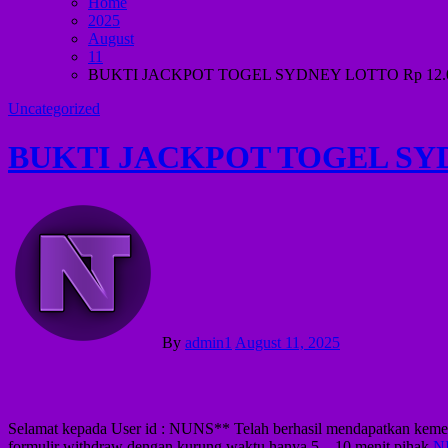
Home
2025
August
11
BUKTI JACKPOT TOGEL SYDNEY LOTTO Rp 12.0
Uncategorized
BUKTI JACKPOT TOGEL SYDN
By
admin1
August 11, 2025
Selamat kepada User id : NUNS** Telah berhasil mendapatkan kemenangan besar pada permainan JACKPOTTOGEL SYDNEY LOTTO Dengan kemenangan Sebesar Rp.12.000.000,- Setelah mengisi
formulir withdraw dengan kurung waktu hanya 5 – 10 menit pihak
N