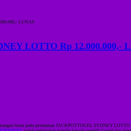
00.000,- LUNAS
EY LOTTO Rp 12.000.000,- 
ICETOGEL
sudah melakukan transfer kepada pemilik Userid dan dan