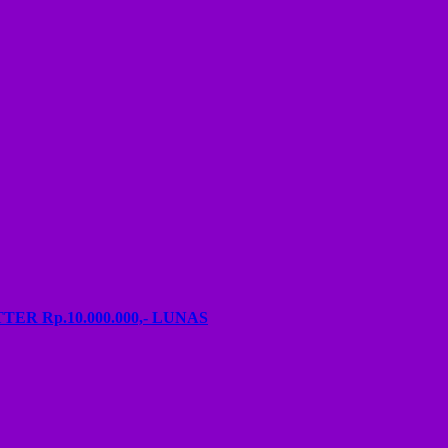
R Rp.10.000.000,- LUNAS