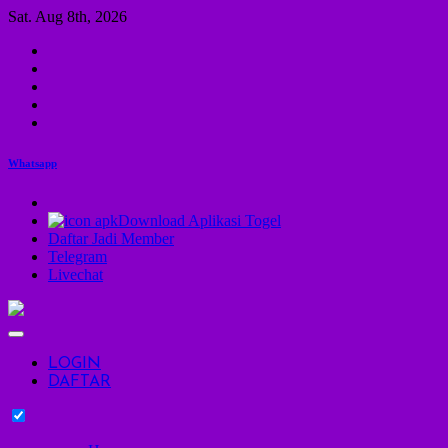
Skip
Sat. Aug 8th, 2026
to
content
Whatsapp
Download Aplikasi Togel
Daftar Jadi Member
Telegram
Livechat
LOGIN
DAFTAR