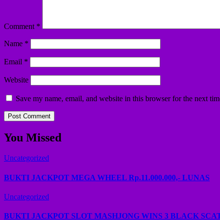
Comment
*
Name
*
Email
*
Website
Save my name, email, and website in this browser for the next ti
You Missed
Uncategorized
BUKTI JACKPOT MEGA WHEEL Rp.11.000.000,- LUNAS
Uncategorized
BUKTI JACKPOT SLOT MASHJONG WINS 3 BLACK SCATTE