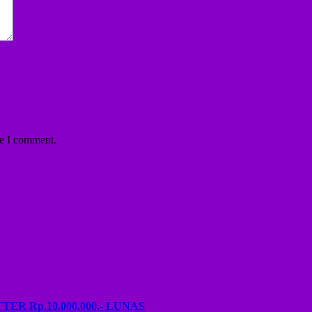
me I comment.
R Rp.10.000.000,- LUNAS