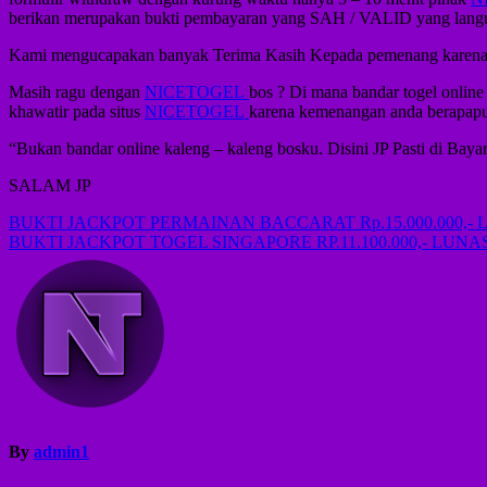
berikan merupakan bukti pembayaran yang SAH / VALID yang langung 
Kami mengucapakan banyak Terima Kasih Kepada pemenang karena
Masih ragu dengan
NICETOGEL
bos ? Di mana bandar togel online
khawatir pada situs
NICETOGEL
karena kemenangan anda berapapu
“Bukan bandar online kaleng – kaleng bosku. Disini JP Pasti di Baya
SALAM JP
Post
BUKTI JACKPOT PERMAINAN BACCARAT Rp.15.000.000,-
BUKTI JACKPOT TOGEL SINGAPORE RP.11.100.000,- LUNA
navigation
By
admin1