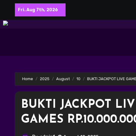
Skip
Fri. Aug 7th, 2026
to
content
Home
2025
August
10
BUKTI JACKPOT LIVE GAME
BUKTI JACKPOT LI
GAMES RP.10.000.00