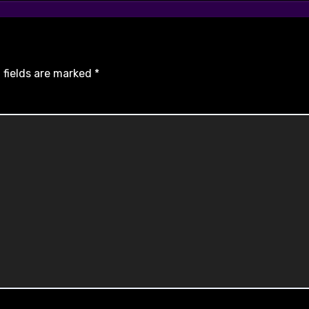
 fields are marked
*