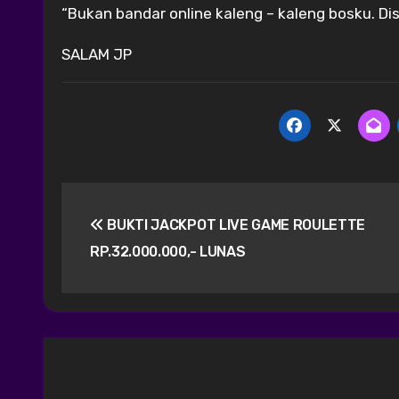
“Bukan bandar online kaleng – kaleng bosku. Disi
SALAM JP
Post
BUKTI JACKPOT LIVE GAME ROULETTE
navigation
RP.32.000.000,- LUNAS