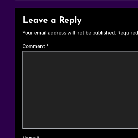
Leave a Reply
Your email address will not be published.
Required
Comment
*