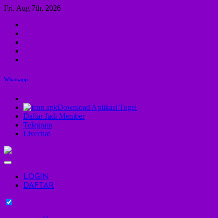
Skip
Fri. Aug 7th, 2026
to
content
Whatsapp
Download Aplikasi Togel
Daftar Jadi Member
Telegram
Livechat
LOGIN
DAFTAR