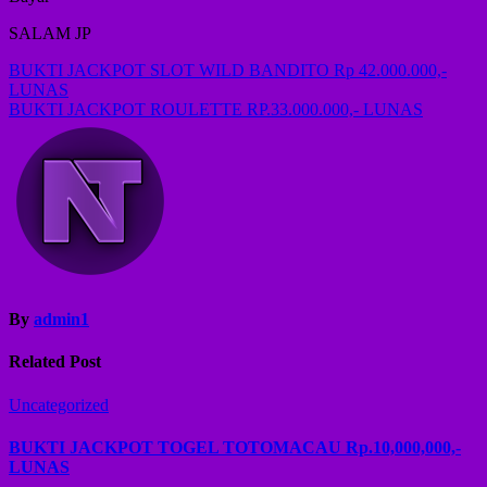
SALAM JP
Post
BUKTI JACKPOT SLOT WILD BANDITO Rp 42.000.000,-
LUNAS
navigation
BUKTI JACKPOT ROULETTE RP.33.000.000,- LUNAS
By
admin1
Related Post
Uncategorized
BUKTI JACKPOT TOGEL TOTOMACAU Rp.10,000,000,-
LUNAS