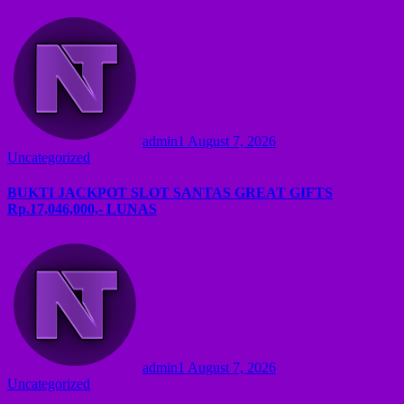
admin1
August 7, 2026
Uncategorized
BUKTI JACKPOT SLOT SANTAS GREAT GIFTS
Rp.17,046,000,- LUNAS
admin1
August 7, 2026
Uncategorized