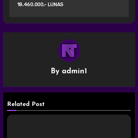
18.460.000,- LUNAS
By
admin1
Related Post