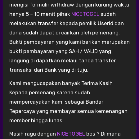
mengisi formulir withdraw dengan kurung waktu
hanya 5 – 10 menit pihak
NICETOGEL
sudah
melakukan transfer kepada pemilik Userid dan
dana sudah dapat di cairkan oleh pemenang.
Bukti pembayaran yang kami berikan merupakan
bukti pembayaran yang SAH / VALID yang
langung di dapatkan melaui tanda transfer
transaksi dari Bank yang di tuju.
Kami mengucapakan banyak Terima Kasih
Kepada pemenang karena sudah
mempercayakan kami sebagai Bandar
Tepercaya yang membayar semua kemenangan
member hingga lunas.
Masih ragu dengan
NICETOGEL
bos ? Di mana