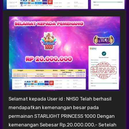
Selamat kepada User id : NHS0 Telah berhasil
mendapatkan kemenangan besar pada
permainan STARLIGHT PRINCESS 1000 Dengan
kemenangan Sebesar Rp.20.000.000,- Setelah