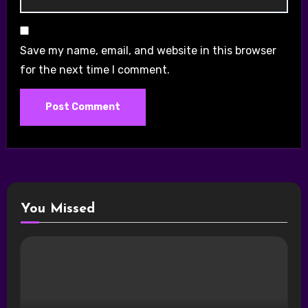
Save my name, email, and website in this browser
for the next time I comment.
You Missed