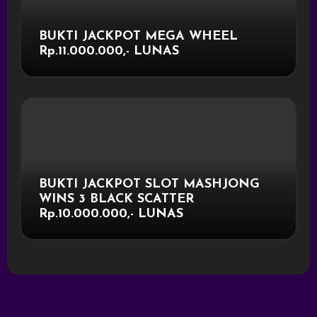
BUKTI JACKPOT MEGA WHEEL
Rp.11.000.000,- LUNAS
BUKTI JACKPOT SLOT MASHJONG
WINS 3 BLACK SCATTER
Rp.10.000.000,- LUNAS