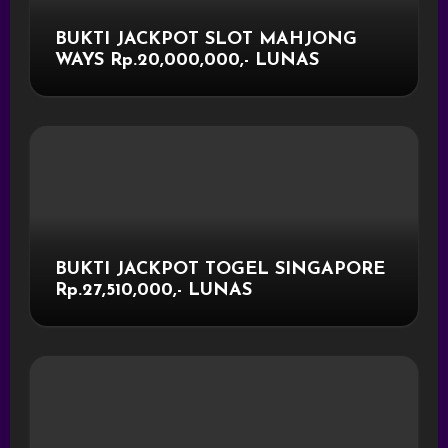
BUKTI JACKPOT SLOT MAHJONG
WAYS Rp.20,000,000,- LUNAS
BUKTI JACKPOT TOGEL SINGAPORE
Rp.27,510,000,- LUNAS