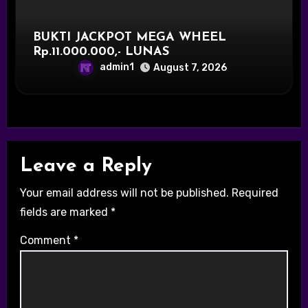
BUKTI JACKPOT MEGA WHEEL
Rp.11.000.000,- LUNAS
admin1
August 7, 2026
Leave a Reply
Your email address will not be published.
Required
fields are marked
*
Comment
*