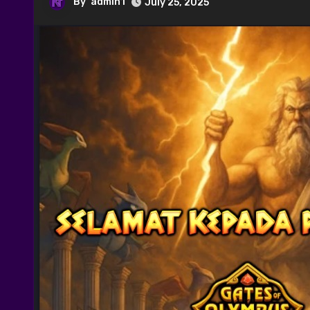
By
admin1
July 25, 2025