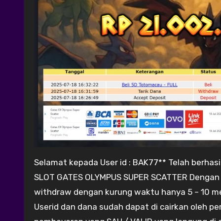
Selamat kepada User id : BAK77** Telah berhasil mendapatkan kemenangan besar pada permainan JACKPOT
SLOT GATES OLYMPUS SUPER SCATTER Dengan ke
withdraw dengan kurung waktu hanya 5 – 10 m
Userid dan dana sudah dapat di cairkan oleh 