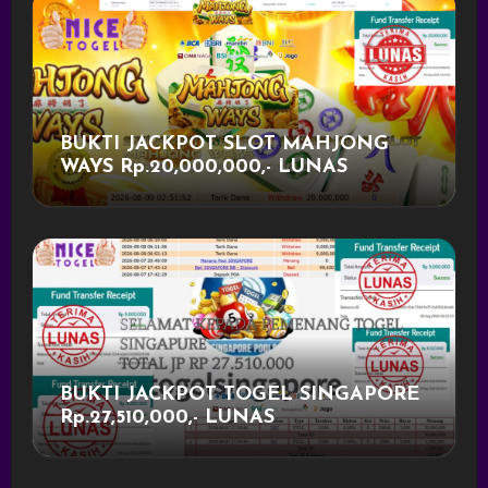
BUKTI JACKPOT SLOT MAHJONG
WAYS Rp.20,000,000,- LUNAS
BUKTI JACKPOT TOGEL SINGAPORE
Rp.27,510,000,- LUNAS