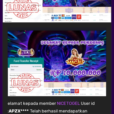
elamat kepada member
NICETOGEL
User id
:
APZX****
Telah berhasil mendapatkan