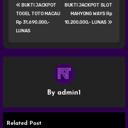
BUKTI JACKPOT
BUKTI JACKPOT SLOT
navigation
TOGEL TOTO MACAU
MAHYONG WAYS Rp
Rp 31.690.000,-
10.200.000,- LUNAS
LUNAS
By
admin1
Related Post