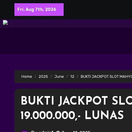
Skip
Fri. Aug 7th, 2026
to
content
Home
2025
June
12
BUKTI JACKPOT SLOT MAHYO
BUKTI JACKPOT SL
19.000.000,- LUNAS