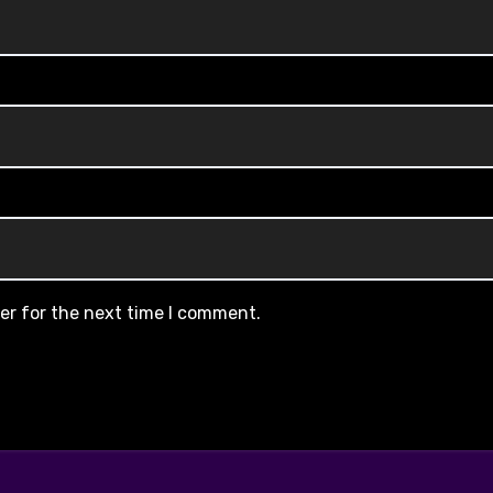
er for the next time I comment.