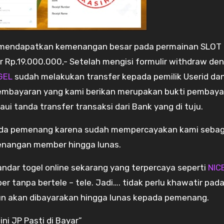
p.19.000.000,- Setelah mengisi formulir withdraw de
GEL
sudah melakukan transfer kepada pemilik Userid da
 pembayaran yang kami berikan merupakan bukti pembay
ui tanda transfer transaksi dari Bank yang di tuju.
ada pemenang karena sudah mempercayakan kami sebag
nangan member hingga lunas.
andar togel online sekarang yang terpercaya seperti
NIC
anpa bertele – tele. Jadi…. tidak perlu khawatir pada
 akan dibayarakan hingga lunas kepada pemenang.
ni JP Pasti di Bayar”