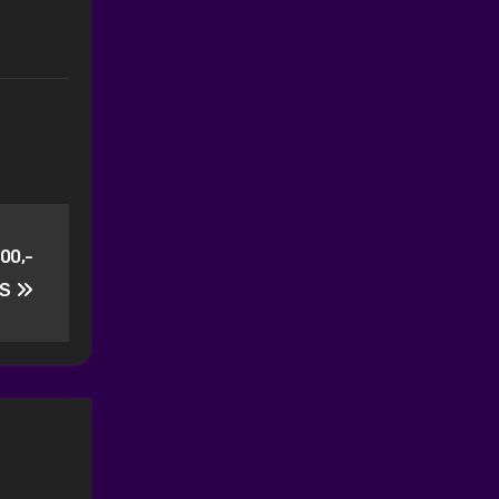
00,-
AS