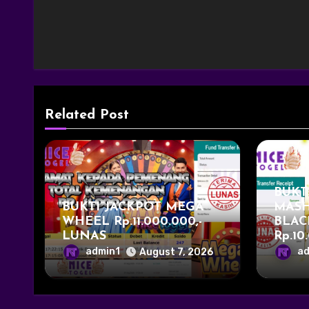
Related Post
BUKT
BUKTI JACKPOT MEGA
MASH
WHEEL Rp.11.000.000,-
BLAC
LUNAS
Rp.10
admin1
ad
August 7, 2026