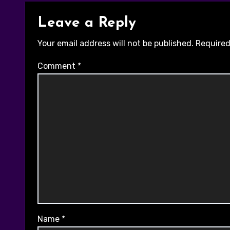
Leave a Reply
Your email address will not be published.
Required
Comment
*
Name
*