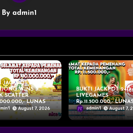
By
admin1
I JACKPOT SLOT
JONG WINS 3
BUKTI JACKPOT 24D
K SCATTER
LIVEGAMES
.000.000,- LUNAS
Rp.11.500.000,- LUNA
min1
admin1
August 7, 2026
August 7, 