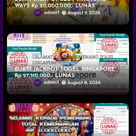
WAYS Rp.20,000,000,- LUNAS
admin1
August 9, 2026
BUKTI JACKPOT TOGEL SINGAPORE
Rp.27,510,000,- LUNAS
admin1
August 8, 2026