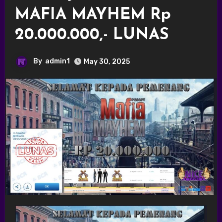
MAFIA MAYHEM Rp
20.000.000,- LUNAS
By
admin1
May 30, 2025