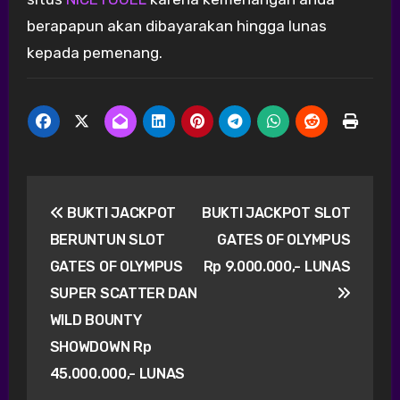
berapapun akan dibayarakan hingga lunas
kepada pemenang.
Post
BUKTI JACKPOT
BUKTI JACKPOT SLOT
navigation
BERUNTUN SLOT
GATES OF OLYMPUS
GATES OF OLYMPUS
Rp 9.000.000,- LUNAS
SUPER SCATTER DAN
WILD BOUNTY
SHOWDOWN Rp
45.000.000,- LUNAS