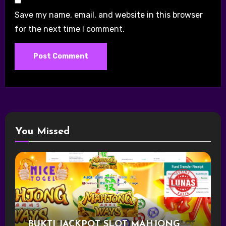
Save my name, email, and website in this browser
for the next time I comment.
You Missed
BUKTI JACKPOT SLOT MAHJONG