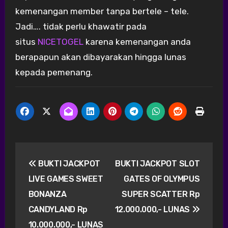
kemenangan member tanpa bertele – tele.
Jadi…. tidak perlu khawatir pada
situs
NICETOGEL
karena kemenangan anda
berapapun akan dibayarakan hingga lunas
kepada pemenang.
Post
BUKTI JACKPOT
BUKTI JACKPOT SLOT
navigation
LIVE GAMES SWEET
GATES OF OLYMPUS
BONANZA
SUPER SCATTER Rp
CANDYLAND Rp
12.000.000,- LUNAS
10.000.000,- LUNAS