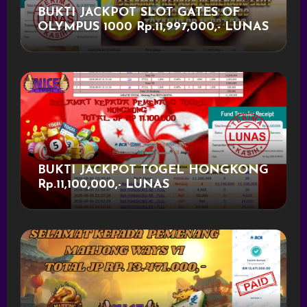
BUKTI JACKPOT SLOT GATES OF
OLYMPUS 1000 Rp.11,997,000,- LUNAS
BUKTI JACKPOT TOGEL HONGKONG
Rp.11,100,000,- LUNAS