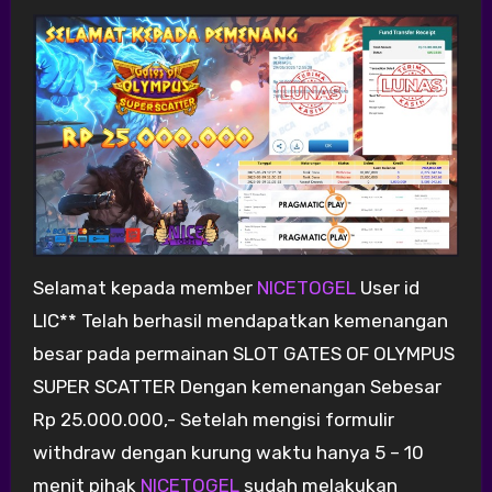
Selamat kepada member
NICETOGEL
User id
LIC** Telah berhasil mendapatkan kemenangan
besar pada permainan SLOT GATES OF OLYMPUS
SUPER SCATTER Dengan kemenangan Sebesar
Rp 25.000.000,- Setelah mengisi formulir
withdraw dengan kurung waktu hanya 5 – 10
menit pihak
NICETOGEL
sudah melakukan