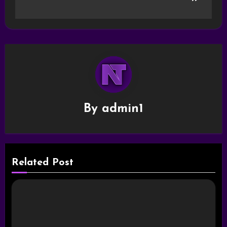
By
admin1
Related Post