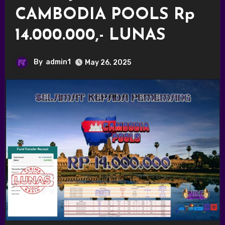
CAMBODIA POOLS Rp
14.000.000,- LUNAS
By
admin1
May 26, 2025