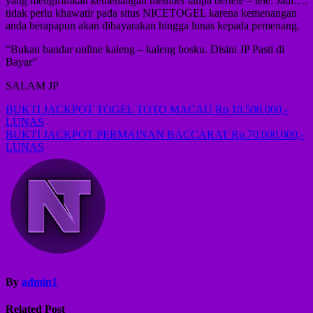
yang mengirimkan kemenangan member tanpa bertele – tele. Jadi….
tidak perlu khawatir pada situs NICETOGEL karena kemenangan
anda berapapun akan dibayarakan hingga lunas kepada pemenang.
“Bukan bandar online kaleng – kaleng bosku. Disini JP Pasti di
Bayar”
SALAM JP
Post
BUKTI JACKPOT TOGEL TOTO MACAU Rp 10.500.000,-
LUNAS
navigation
BUKTI JACKPOT PERMAINAN BACCARAT Rp.70.000.000,-
LUNAS
By
admin1
Related Post