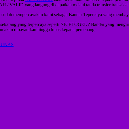
/ VALID yang langung di dapatkan melaui tanda transfer transaksi d
 sudah mempercayakan kami sebagai Bandar Tepercaya yang membay
e sekarang yang terpercaya seperti NICETOGEL ? Bandar yang mengiri
n akan dibayarakan hingga lunas kepada pemenang.
 LUNAS