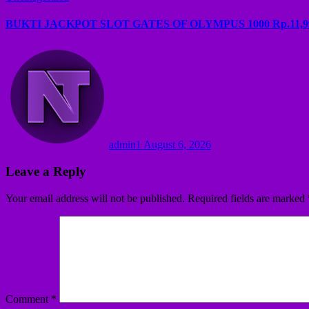
BUKTI JACKPOT SLOT GATES OF OLYMPUS 1000 Rp.11,99
admin1
August 6, 2026
Leave a Reply
Your email address will not be published.
Required fields are marked
Comment
*