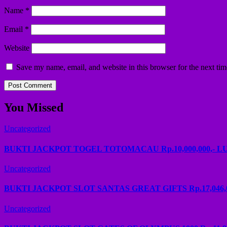
Name
*
Email
*
Website
Save my name, email, and website in this browser for the next ti
You Missed
Uncategorized
BUKTI JACKPOT TOGEL TOTOMACAU Rp.10,000,000,- L
Uncategorized
BUKTI JACKPOT SLOT SANTAS GREAT GIFTS Rp.17,046,
Uncategorized