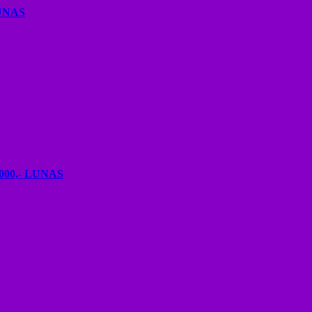
UNAS
000,- LUNAS