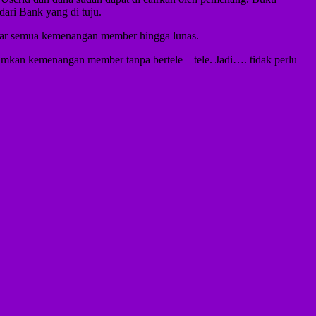
ari Bank yang di tuju.
ar semua kemenangan member hingga lunas.
mkan kemenangan member tanpa bertele – tele. Jadi…. tidak perlu