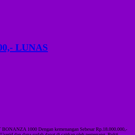
0,- LUNAS
ET BONANZA 1000 Dengan kemenangan Sebesar Rp.18.000.000,-
 Userid dan dana sudah dapat di cairkan oleh pemenang. Bukti