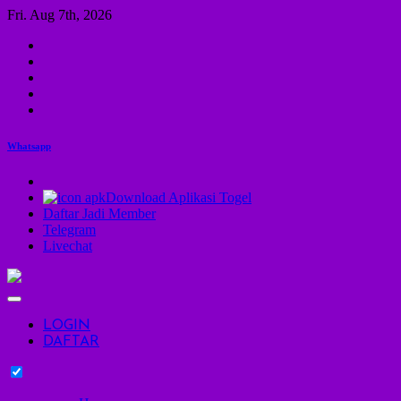
Skip
Fri. Aug 7th, 2026
to
content
Whatsapp
Download Aplikasi Togel
Daftar Jadi Member
Telegram
Livechat
LOGIN
DAFTAR