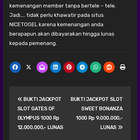
kemenangan member tanpa bertele – tele.
Jadi…. tidak perlu khawatir pada situs
NICETOGEL karena kemenangan anda
berapapun akan dibayarakan hingga lunas
kepada pemenang.
Post
BUKTI JACKPOT
BUKTI JACKPOT SLOT
navigation
SLOT GATES OF
SWEET BONANZA
OLYMPUS 1000 Rp
1000 Rp 9.000.000,-
12.000.000,- LUNAS
LUNAS