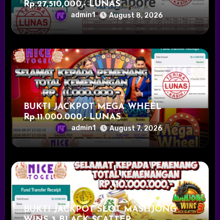
Rp.27,510,000,- LUNAS
admin1
August 8, 2026
BUKTI JACKPOT MEGA WHEEL
Rp.11.000.000,- LUNAS
admin1
August 7, 2026
BUKTI JACKPOT SLOT MASHJONG
WINS 3 BLACK SCATTER