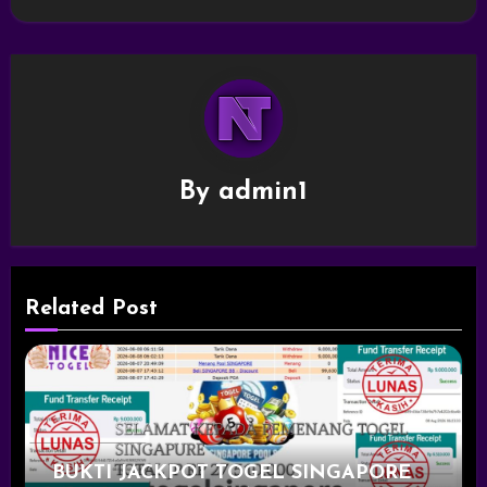
By
admin1
Related Post
BUKTI JACKPOT TOGEL SINGAPORE