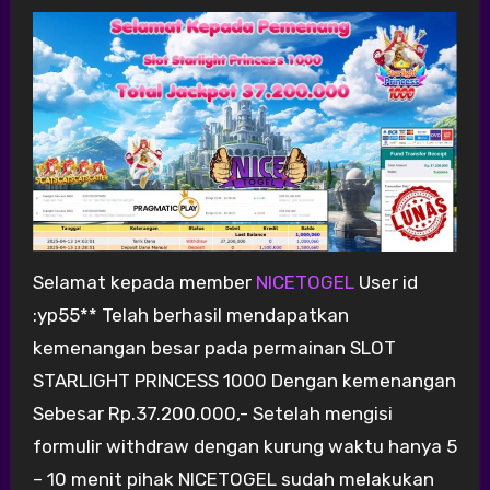
Selamat kepada member
NICETOGEL
User id
:yp55** Telah berhasil mendapatkan
kemenangan besar pada permainan SLOT
STARLIGHT PRINCESS 1000 Dengan kemenangan
Sebesar Rp.37.200.000,- Setelah mengisi
formulir withdraw dengan kurung waktu hanya 5
– 10 menit pihak NICETOGEL sudah melakukan