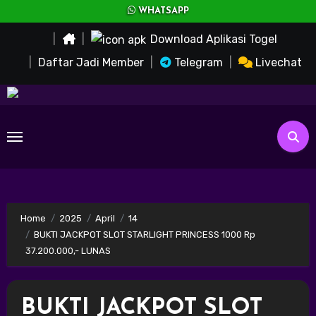
Skip
WHATSAPP
to
Download Aplikasi Togel
content
Daftar Jadi Member
Telegram
Livechat
Home
2025
April
14
BUKTI JACKPOT SLOT STARLIGHT PRINCESS 1000 Rp
37.200.000,- LUNAS
BUKTI JACKPOT SLOT