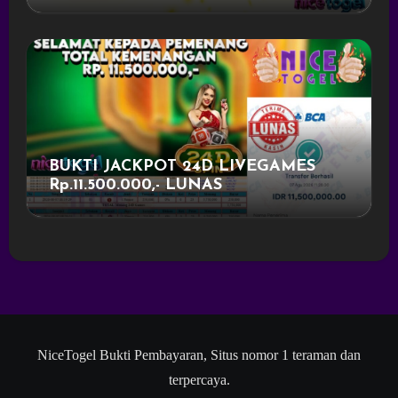
BUKTI JACKPOT 24D LIVEGAMES
Rp.11.500.000,- LUNAS
NiceTogel Bukti Pembayaran, Situs nomor 1 teraman dan
terpercaya.