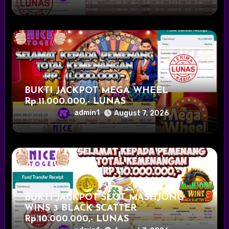
BUKTI JACKPOT MEGA WHEEL
Rp.11.000.000,- LUNAS
admin1
August 7, 2026
BUKTI JACKPOT SLOT MASHJONG
WINS 3 BLACK SCATTER
Rp.10.000.000,- LUNAS