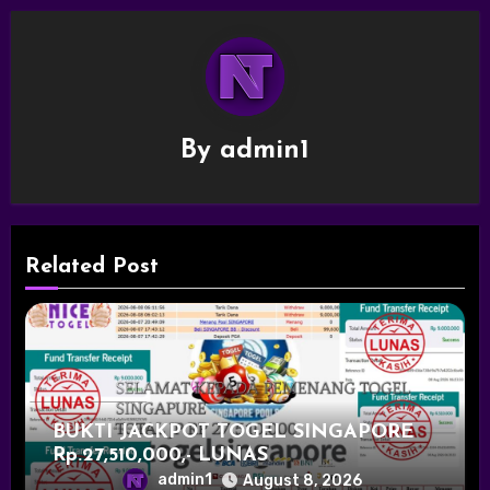
By
admin1
Related Post
BUKTI JACKPOT TOGEL SINGAPORE
Rp.27,510,000,- LUNAS
admin1
August 8, 2026