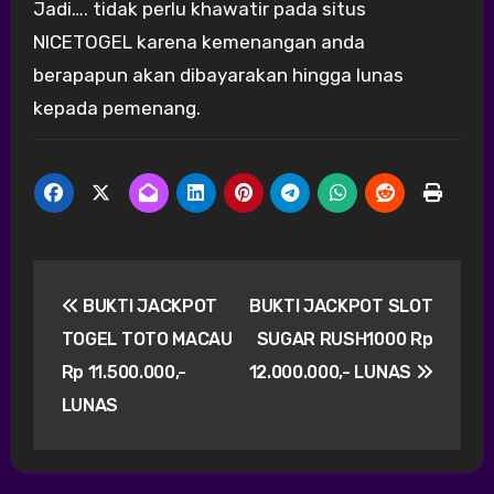
Jadi…. tidak perlu khawatir pada situs
NICETOGEL karena kemenangan anda
berapapun akan dibayarakan hingga lunas
kepada pemenang.
Post
BUKTI JACKPOT
BUKTI JACKPOT SLOT
navigation
TOGEL TOTO MACAU
SUGAR RUSH1000 Rp
Rp 11.500.000,-
12.000.000,- LUNAS
LUNAS