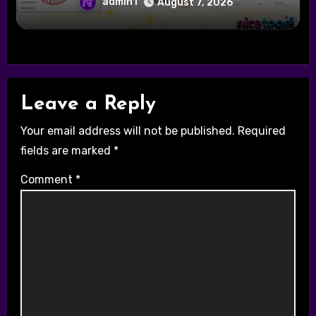
admin1
August 7, 2026
Leave a Reply
Your email address will not be published.
Required
fields are marked
*
Comment
*