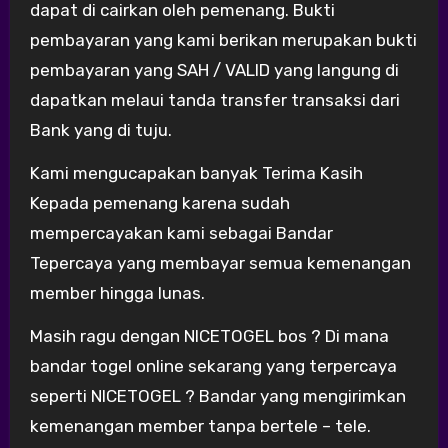
dapat di cairkan oleh pemenang. Bukti
pembayaran yang kami berikan merupakan bukti
pembayaran yang SAH / VALID yang langung di
dapatkan melaui tanda transfer transaksi dari
Bank yang di tuju.
Kami mengucapakan banyak Terima Kasih
Kepada pemenang karena sudah
mempercayakan kami sebagai Bandar
Tepercaya yang membayar semua kemenangan
member hingga lunas.
Masih ragu dengan NICETOGEL bos ? Di mana
bandar togel online sekarang yang terpercaya
seperti NICETOGEL ? Bandar yang mengirimkan
kemenangan member tanpa bertele – tele.