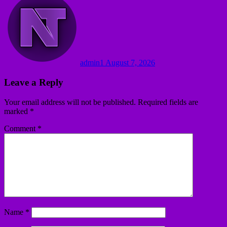
admin1
August 7, 2026
Leave a Reply
Your email address will not be published.
Required fields are
marked
*
Comment
*
Name
*