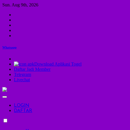
Skip
Sun. Aug 9th, 2026
to
content
Whatsapp
Download Aplikasi Togel
Daftar Jadi Member
Telegram
Livechat
LOGIN
DAFTAR