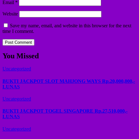
Email
*
Website
Save my name, email, and website in this browser for the next
time I comment.
You Missed
Uncategorized
BUKTI JACKPOT SLOT MAHJONG WAYS Rp.20,000,000,-
LUNAS
Uncategorized
BUKTI JACKPOT TOGEL SINGAPORE Rp.27,510,000,-
LUNAS
Uncategorized