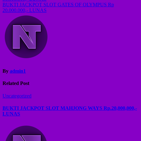
navigation
BUKTI JACKPOT SLOT GATES OF OLYMPUS Rp
20.000.000,- LUNAS
By
admin1
Related Post
Uncategorized
BUKTI JACKPOT SLOT MAHJONG WAYS Rp.20,000,000,-
LUNAS