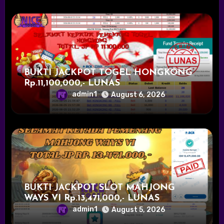
BUKTI JACKPOT TOGEL HONGKONG
Rp.11,100,000,- LUNAS
admin1
August 6, 2026
BUKTI JACKPOT SLOT MAHJONG
WAYS VI Rp.13,471,000,- LUNAS
admin1
August 5, 2026