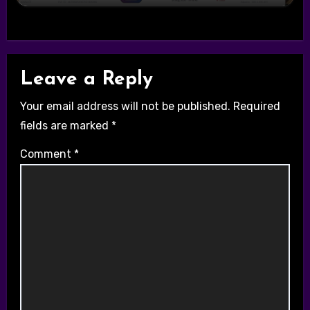
Leave a Reply
Your email address will not be published.
Required
fields are marked
*
Comment
*