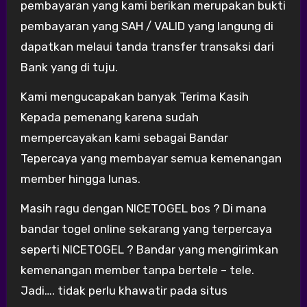
pembayaran yang kami berikan merupakan bukti
pembayaran yang SAH / VALID yang langung di
dapatkan melaui tanda transfer transaksi dari
Bank yang di tuju.
Kami mengucapakan banyak Terima Kasih
Kepada pemenang karena sudah
mempercayakan kami sebagai Bandar
Tepercaya yang membayar semua kemenangan
member hingga lunas.
Masih ragu dengan NICETOGEL bos ? Di mana
bandar togel online sekarang yang terpercaya
seperti NICETOGEL ? Bandar yang mengirimkan
kemenangan member tanpa bertele – tele.
Jadi…. tidak perlu khawatir pada situs