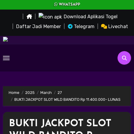
Skip
WHATSAPP
to
Download Aplikasi Togel
content
Daftar Jadi Member
Telegram
Livechat
Home
2025
March
27
BUKTI JACKPOT SLOT WILD BANDITO Rp 11.400.000- LUNAS
BUKTI JACKPOT SLOT