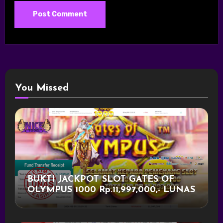
You Missed
BUKTI JACKPOT SLOT GATES OF
OLYMPUS 1000 Rp.11,997,000,- LUNAS