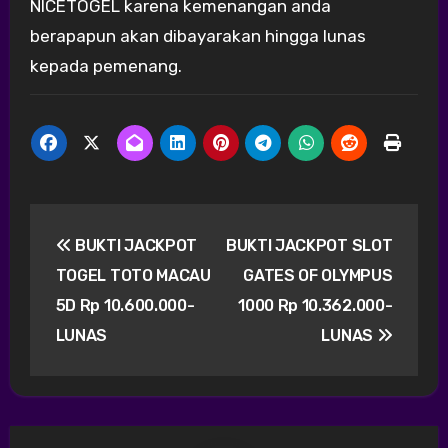
NICETOGEL karena kemenangan anda
berapapun akan dibayarakan hingga lunas
kepada pemenang.
Post
BUKTI JACKPOT
BUKTI JACKPOT SLOT
navigation
TOGEL TOTO MACAU
GATES OF OLYMPUS
5D Rp 10.600.000-
1000 Rp 10.362.000-
LUNAS
LUNAS