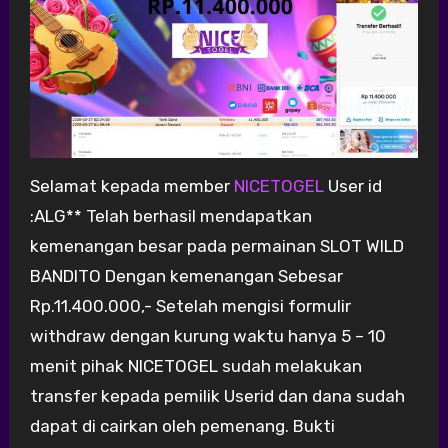
Selamat kepada member
NICETOGEL
User id
:ALG** Telah berhasil mendapatkan
kemenangan besar pada permainan SLOT WILD
BANDITO Dengan kemenangan Sebesar
Rp.11.400.000,- Setelah mengisi formulir
withdraw dengan kurung waktu hanya 5 – 10
menit pihak NICETOGEL sudah melakukan
transfer kepada pemilik Userid dan dana sudah
dapat di cairkan oleh pemenang. Bukti