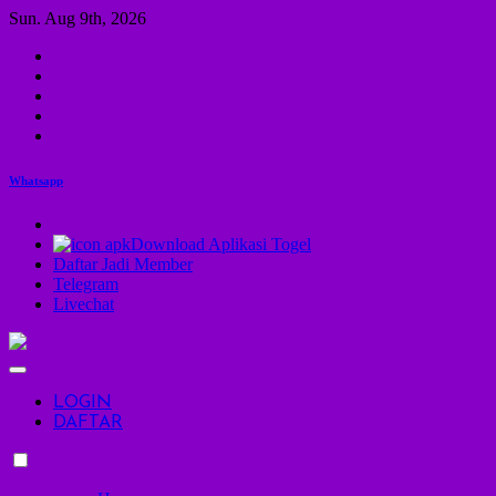
Skip
Sun. Aug 9th, 2026
to
content
Whatsapp
Download Aplikasi Togel
Daftar Jadi Member
Telegram
Livechat
LOGIN
DAFTAR