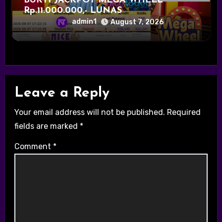
BUKTI JACKPOT MEGA WHEEL
Rp.11.000.000,- LUNAS
admin1
August 7, 2026
Leave a Reply
Your email address will not be published.
Required
fields are marked
*
Comment
*