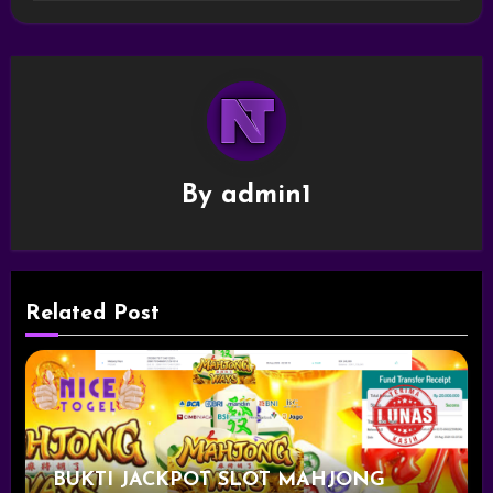
By
admin1
Related Post
BUKTI JACKPOT SLOT MAHJONG