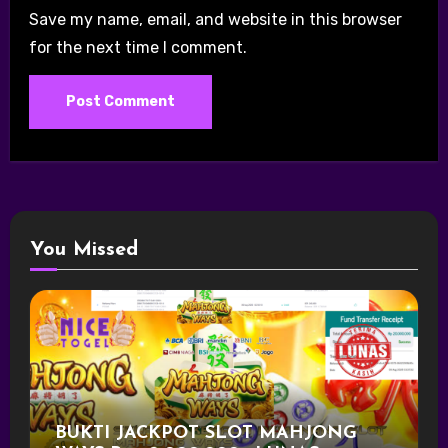
Save my name, email, and website in this browser
for the next time I comment.
You Missed
BUKTI JACKPOT SLOT MAHJONG