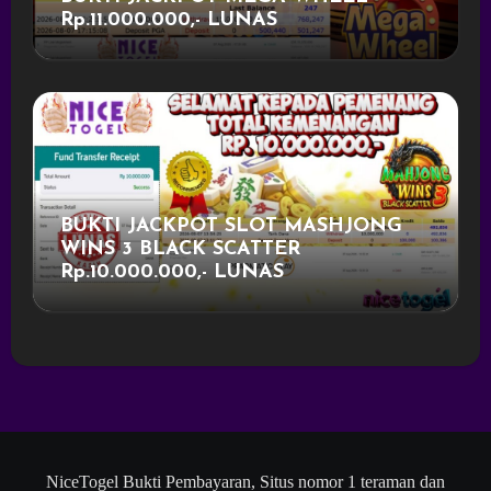
Rp.11.000.000,- LUNAS
BUKTI JACKPOT SLOT MASHJONG
WINS 3 BLACK SCATTER
Rp.10.000.000,- LUNAS
NiceTogel Bukti Pembayaran, Situs nomor 1 teraman dan