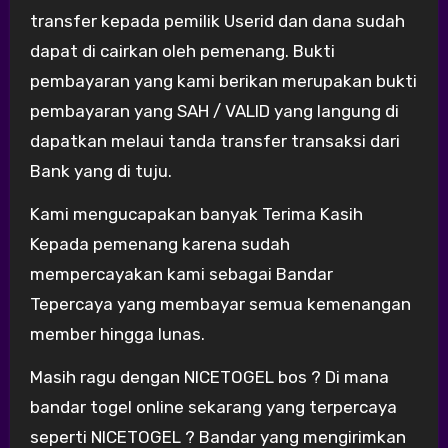
transfer kepada pemilik Userid dan dana sudah
dapat di cairkan oleh pemenang. Bukti
pembayaran yang kami berikan merupakan bukti
pembayaran yang SAH / VALID yang langung di
dapatkan melaui tanda transfer transaksi dari
Bank yang di tuju.
Kami mengucapakan banyak Terima Kasih
Kepada pemenang karena sudah
mempercayakan kami sebagai Bandar
Tepercaya yang membayar semua kemenangan
member hingga lunas.
Masih ragu dengan NICETOGEL bos ? Di mana
bandar togel online sekarang yang terpercaya
seperti NICETOGEL ? Bandar yang mengirimkan