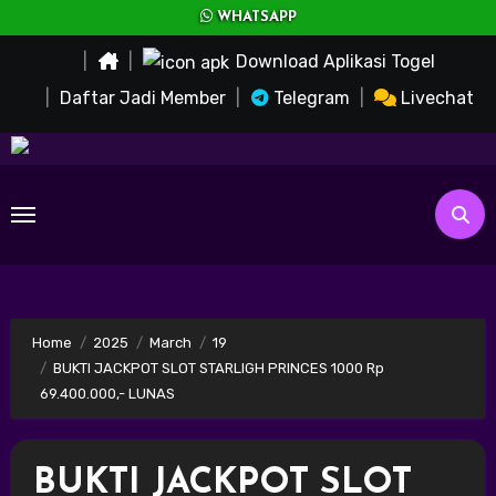
Skip
WHATSAPP
to
Download Aplikasi Togel
content
Daftar Jadi Member
Telegram
Livechat
Home
2025
March
19
BUKTI JACKPOT SLOT STARLIGH PRINCES 1000 Rp
69.400.000,- LUNAS
BUKTI JACKPOT SLOT