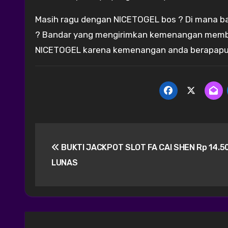
Masih ragu dengan NICETOGEL bos ? Di mana ba
? Bandar yang mengirimkan kemenangan member t
NICETOGEL karena kemenangan anda berapapun
Post
BUKTI JACKPOT SLOT FA CAI SHEN Rp 14.50
navigation
LUNAS