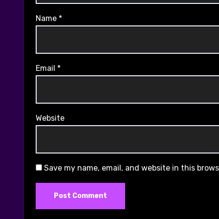
Name
*
Email
*
Website
Save my name, email, and website in this brows