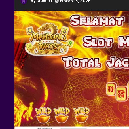
By
admin1
March 19, 2025