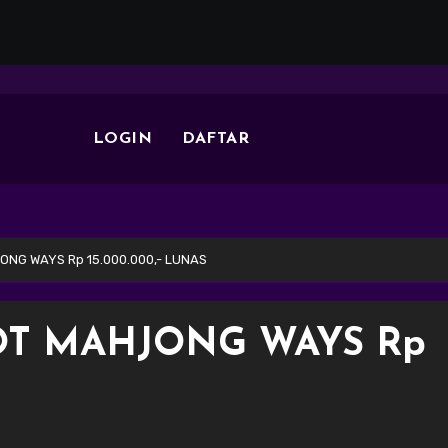
LOGIN
DAFTAR
ONG WAYS Rp 15.000.000,- LUNAS
OT MAHJONG WAYS Rp