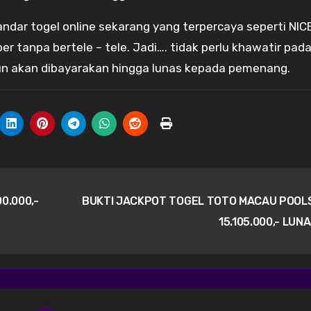
ndar togel online sekarang yang terpercaya seperti NI
anpa bertele – tele. Jadi…. tidak perlu khawatir pada
 akan dibayarakan hingga lunas kepada pemenang.
0.000,-
BUKTI JACKPOT TOGEL TOTO MACAU POOL
15.105.000,- LUN