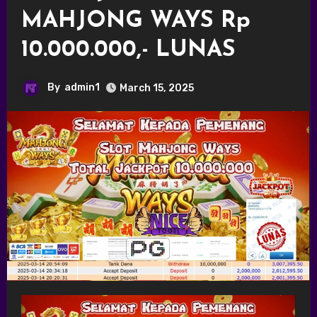
MAHJONG WAYS Rp
10.000.000,- LUNAS
By
admin1
March 15, 2025