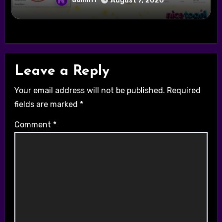
August 7, 2026
Leave a Reply
Your email address will not be published.
Required
fields are marked
*
Comment
*