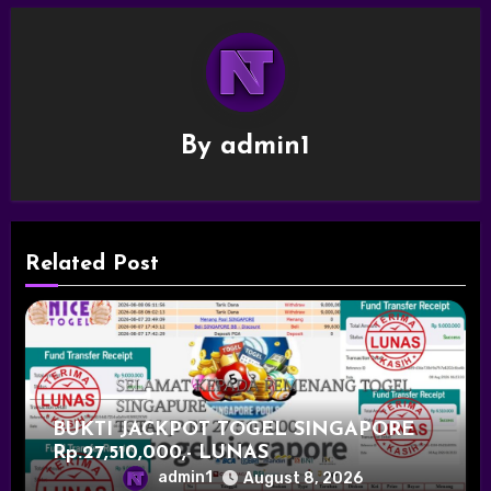
By
admin1
Related Post
BUKTI JACKPOT TOGEL SINGAPORE
Rp.27,510,000,- LUNAS
admin1
August 8, 2026