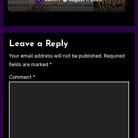
Leave a Reply
Your email address will not be published.
Required
fields are marked
*
Comment
*