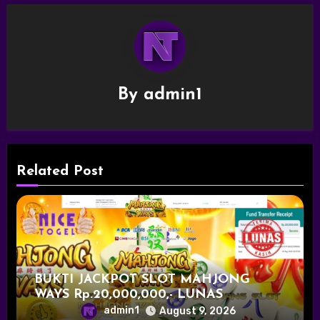
By
admin1
Related Post
BUKTI JACKPOT SLOT MAHJONG
WAYS Rp.20,000,000,- LUNAS
admin1
August 9, 2026