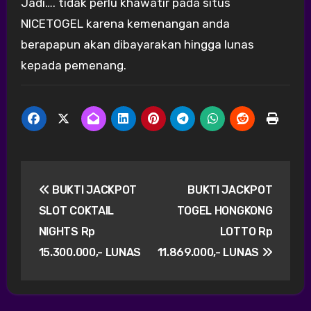
Jadi…. tidak perlu khawatir pada situs
NICETOGEL karena kemenangan anda
berapapun akan dibayarakan hingga lunas
kepada pemenang.
Post
BUKTI JACKPOT
BUKTI JACKPOT
navigation
SLOT COKTAIL
TOGEL HONGKONG
NIGHTS Rp
LOTTO Rp
15.300.000,- LUNAS
11.869.000,- LUNAS