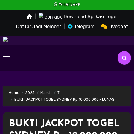
Skip
WHATSAPP
to
Download Aplikasi Togel
content
Daftar Jadi Member
Telegram
Livechat
Home
2025
March
7
BUKTI JACKPOT TOGEL SYDNEY Rp 10.000.000,- LUNAS
BUKTI JACKPOT TOGEL