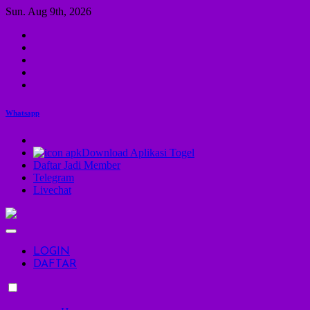
Skip
Sun. Aug 9th, 2026
to
content
Whatsapp
Download Aplikasi Togel
Daftar Jadi Member
Telegram
Livechat
LOGIN
DAFTAR