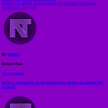
navigation
BUKTI JACKPOT SLOT GATES OF OLYMPUS 1000 Rp
12.000.000,- LUNAS
By
admin1
Related Post
Uncategorized
BUKTI JACKPOT SLOT MAHJONG WAYS Rp.20,000,000,-
LUNAS