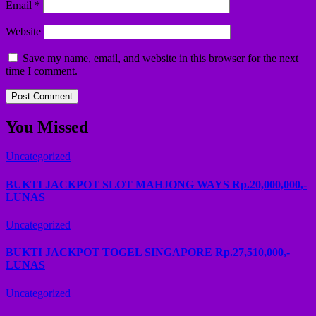
Email
*
Website
Save my name, email, and website in this browser for the next
time I comment.
You Missed
Uncategorized
BUKTI JACKPOT SLOT MAHJONG WAYS Rp.20,000,000,-
LUNAS
Uncategorized
BUKTI JACKPOT TOGEL SINGAPORE Rp.27,510,000,-
LUNAS
Uncategorized