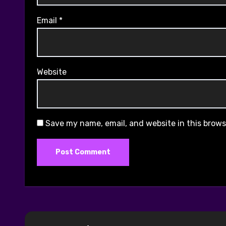
Email
*
Website
Save my name, email, and website in this brows