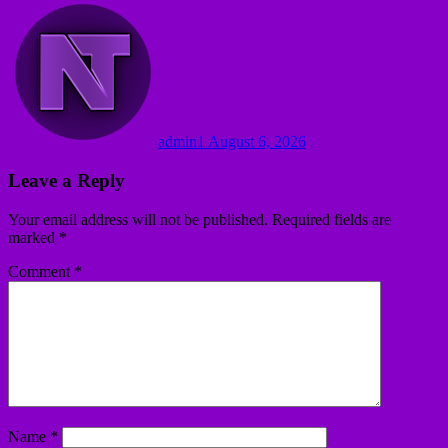
admin1
August 6, 2026
Leave a Reply
Your email address will not be published.
Required fields are
marked
*
Comment
*
Name
*