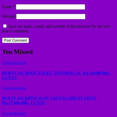
Email
*
Website
Save my name, email, and website in this browser for the next
time I comment.
You Missed
Uncategorized
BUKTI JACKPOT TOGEL TOTOMACAU Rp.10,000,000,-
LUNAS
Uncategorized
BUKTI JACKPOT SLOT SANTAS GREAT GIFTS
Rp.17,046,000,- LUNAS
Uncategorized