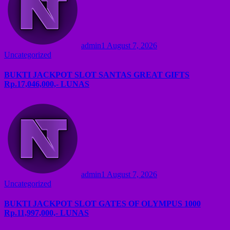
admin1
August 7, 2026
Uncategorized
BUKTI JACKPOT SLOT SANTAS GREAT GIFTS
Rp.17,046,000,- LUNAS
admin1
August 7, 2026
Uncategorized
BUKTI JACKPOT SLOT GATES OF OLYMPUS 1000
Rp.11,997,000,- LUNAS