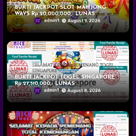
BUKTI JACKPOT SLOT MAHJONG
WAYS Rp.20,000,000,- LUNAS
admin1
August 9, 2026
BUKTI JACKPOT TOGEL SINGAPORE
Rp.27,510,000,- LUNAS
admin1
August 8, 2026