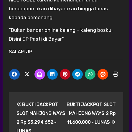
berapapun akan dibayarakan hingga lunas
kepada pemenang.
“Bukan bandar online kaleng – kaleng bosku.
Disini JP Pasti di Bayar”
SALAM JP
Post
BUKTI JACKPOT
BUKTI JACKPOT SLOT
navigation
SLOT MAHJONG WAYS
MAHJONG WAYS 2 Rp
2 Rp 35.294.652,-
11.600.000,- LUNAS
LUNAS