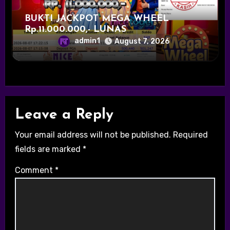
BUKTI JACKPOT MEGA WHEEL
Rp.11.000.000,- LUNAS
admin1
August 7, 2026
Leave a Reply
Your email address will not be published.
Required
fields are marked
*
Comment
*