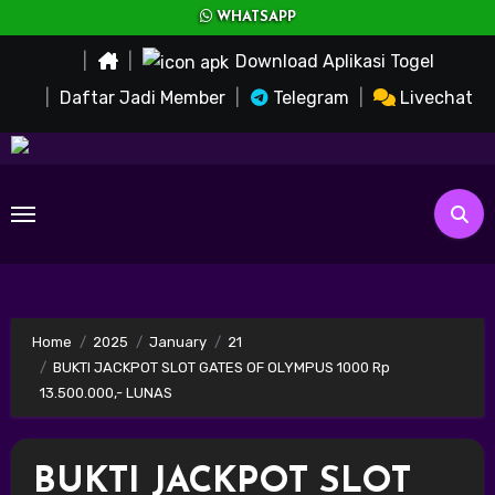
Skip
WHATSAPP
to
Download Aplikasi Togel
content
Daftar Jadi Member
Telegram
Livechat
Home
2025
January
21
BUKTI JACKPOT SLOT GATES OF OLYMPUS 1000 Rp
13.500.000,- LUNAS
BUKTI JACKPOT SLOT